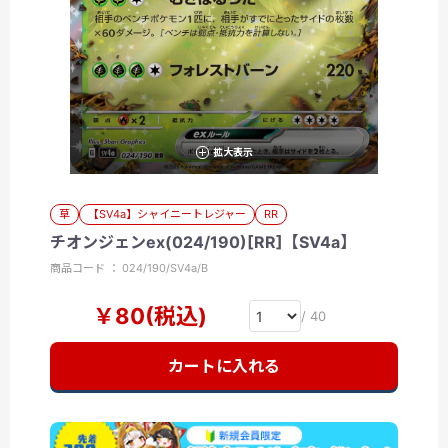
拡大表示
草
【SV4a】シャイニートレジャー
RR
チオンジェンex(024/190)[RR]【SV4a】
商品コード ： 024/190/SV4a/B
￥80(税込)
/ 40
カートに入れる