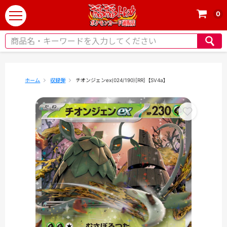
0
t
o
g
g
l
e
ホーム
収録弾
チオンジェンex(024/190)[RR]【SV4a】
n
a
v
i
g
a
t
i
o
n