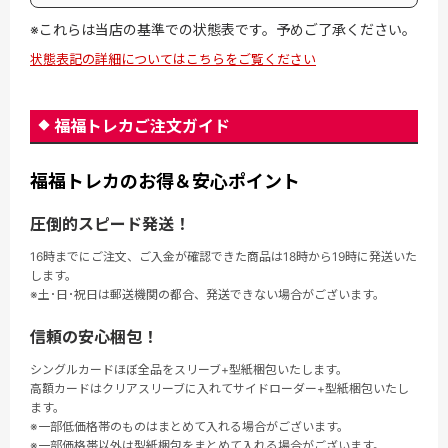
※これらは当店の基準での状態表です。予めご了承ください。
状態表記の詳細についてはこちらをご覧ください
福福トレカご注文ガイド
福福トレカのお得＆安心ポイント
圧倒的スピード発送！
16時までにご注文、ご入金が確認できた商品は18時から19時に発送いた
します。
※土･日･祝日は郵送機関の都合、発送できない場合がございます。
信頼の安心梱包！
シングルカードほぼ全品をスリーブ+型紙梱包いたします。
高額カードはクリアスリーブに入れてサイドローダー+型紙梱包いたし
ます。
※一部低価格帯のものはまとめて入れる場合がございます。
※一部価格帯以外は型紙梱包をまとめて入れる場合がございます。