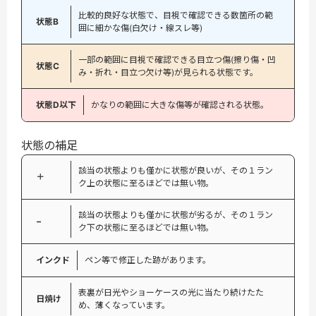
比較的良好な状態で、目視で確認できる数箇所の範
状態B
囲に細かな傷(白欠け・線スレ等)
一部の範囲に目視で確認できる目立つ傷(擦り傷・凹
状態C
み・折れ・目立つ欠け等)が見られる状態です。
状態D以下
かなりの範囲に大きな傷等が確認される状態。
状態の補足
該当の状態よりも僅かに状態が良いが、その１ラン
＋
ク上の状態に至るほどでは無い物。
該当の状態よりも僅かに状態が劣るが、その１ラン
−
ク下の状態に至るほどでは無い物。
インクド
ペン等で修正した跡があります。
表裏が日光やショーケースの光に当たり続けたた
日焼け
め、薄くなっています。