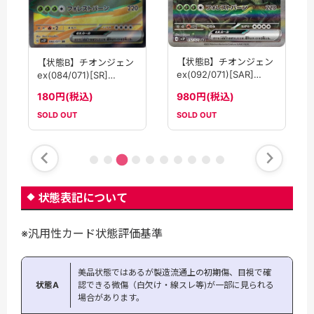
【状態B】チオンジェン
【状態B】チオンジェン
ex(092/071)[SAR]
ex(084/071)[SR]
【SV2P】
【SV2P】
980円(税込)
180円(税込)
SOLD OUT
SOLD OUT
状態表記について
※汎用性カード状態評価基準
美品状態ではあるが製造流通上の初期傷、目視で確
状態A
認できる微傷（白欠け・線スレ等)が一部に見られる
場合があります。