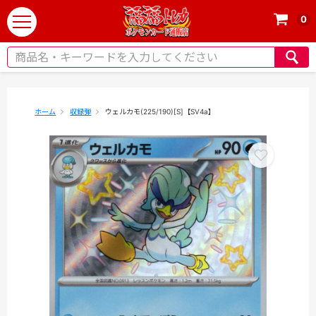
0
t
o
g
g
l
e
ホーム
収録弾
ウェルカモ(225/190)[S]【SV4a】
n
a
v
i
g
a
t
i
o
n