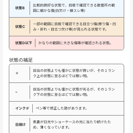
比較的良好な状態で、目視で確認できる数箇所の範
状態B
囲に細かな傷(白欠け・線スレ等)
一部の範囲に目視で確認できる目立つ傷(擦り傷・凹
状態C
み・折れ・目立つ欠け等)が見られる状態です。
状態D以下
かなりの範囲に大きな傷等が確認される状態。
状態の補足
該当の状態よりも僅かに状態が良いが、その１ラン
＋
ク上の状態に至るほどでは無い物。
該当の状態よりも僅かに状態が劣るが、その１ラン
−
ク下の状態に至るほどでは無い物。
インクド
ペン等で修正した跡があります。
表裏が日光やショーケースの光に当たり続けたた
日焼け
め、薄くなっています。