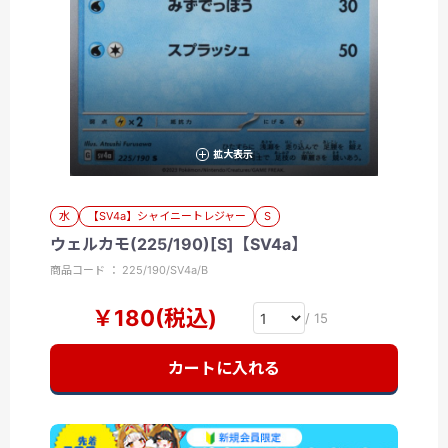
拡大表示
水
【SV4a】シャイニートレジャー
S
ウェルカモ(225/190)[S]【SV4a】
商品コード ： 225/190/SV4a/B
￥180(税込)
/ 15
カートに入れる