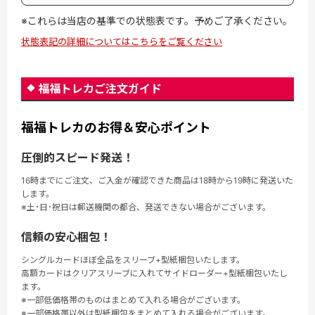
※これらは当店の基準での状態表です。予めご了承ください。
状態表記の詳細についてはこちらをご覧ください
福福トレカご注文ガイド
福福トレカのお得＆安心ポイント
圧倒的スピード発送！
16時までにご注文、ご入金が確認できた商品は18時から19時に発送いた
します。
※土･日･祝日は郵送機関の都合、発送できない場合がございます。
信頼の安心梱包！
シングルカードほぼ全品をスリーブ+型紙梱包いたします。
高額カードはクリアスリーブに入れてサイドローダー+型紙梱包いたし
ます。
※一部低価格帯のものはまとめて入れる場合がございます。
※一部価格帯以外は型紙梱包をまとめて入れる場合がございます。