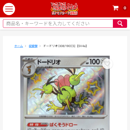
0
t
o
g
g
l
e
ホーム
収録弾
ドードリオ(308/190)[S]【SV4a】
n
a
v
i
g
a
t
i
o
n