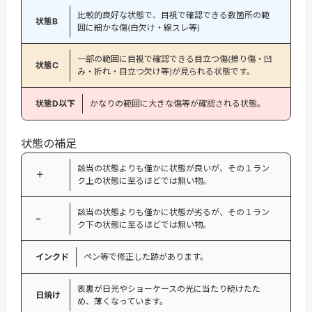
比較的良好な状態で、目視で確認できる数箇所の範
状態B
囲に細かな傷(白欠け・線スレ等)
一部の範囲に目視で確認できる目立つ傷(擦り傷・凹
状態C
み・折れ・目立つ欠け等)が見られる状態です。
状態D以下
かなりの範囲に大きな傷等が確認される状態。
状態の補足
該当の状態よりも僅かに状態が良いが、その１ラン
＋
ク上の状態に至るほどでは無い物。
該当の状態よりも僅かに状態が劣るが、その１ラン
−
ク下の状態に至るほどでは無い物。
インクド
ペン等で修正した跡があります。
表裏が日光やショーケースの光に当たり続けたた
日焼け
め、薄くなっています。