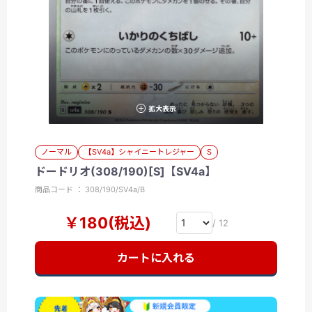
拡大表示
ノーマル
【SV4a】シャイニートレジャー
S
ドードリオ(308/190)[S]【SV4a】
商品コード ： 308/190/SV4a/B
￥180(税込)
/ 12
カートに入れる