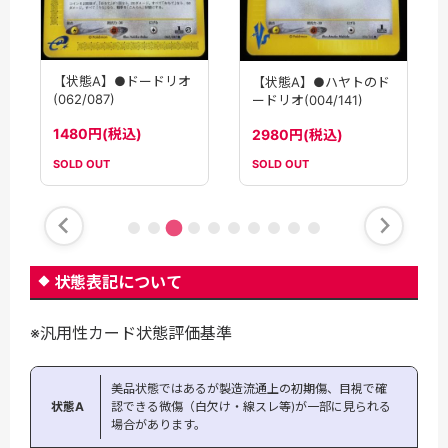
【状態A】●ドードリオ
【状態A】●ハヤトのド
(062/087)
ードリオ(004/141)
1480円(税込)
2980円(税込)
SOLD OUT
SOLD OUT
状態表記について
※汎用性カード状態評価基準
美品状態ではあるが製造流通上の初期傷、目視で確
状態A
認できる微傷（白欠け・線スレ等)が一部に見られる
場合があります。