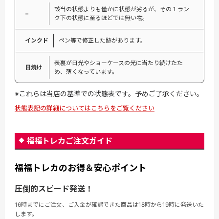
該当の状態よりも僅かに状態が劣るが、その１ラン
−
ク下の状態に至るほどでは無い物。
インクド
ペン等で修正した跡があります。
表裏が日光やショーケースの光に当たり続けたた
日焼け
め、薄くなっています。
※これらは当店の基準での状態表です。予めご了承ください。
状態表記の詳細についてはこちらをご覧ください
福福トレカご注文ガイド
福福トレカのお得＆安心ポイント
圧倒的スピード発送！
16時までにご注文、ご入金が確認できた商品は18時から19時に発送いた
します。