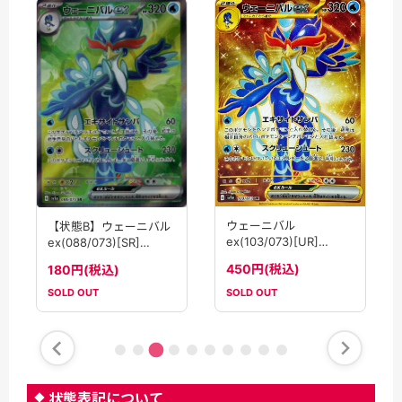
ウェーニバル
【状態B】ウェーニバル
ex(103/073)[UR]
ex(088/073)[SR]
【SV1a】
【SV1a】
450円(税込)
180円(税込)
SOLD OUT
SOLD OUT
状態表記について