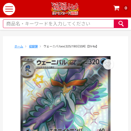
0
t
o
g
g
l
e
ホーム
収録弾
ウェーニバルex(325/190)[SSR]【SV4a】
n
a
v
i
g
a
t
i
o
n