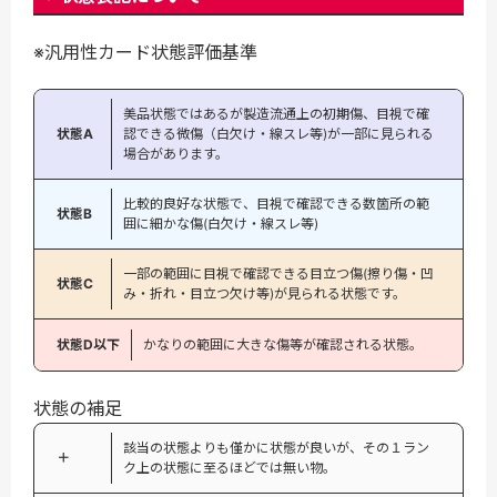
※汎用性カード状態評価基準
美品状態ではあるが製造流通上の初期傷、目視で確
状態A
認できる微傷（白欠け・線スレ等)が一部に見られる
場合があります。
比較的良好な状態で、目視で確認できる数箇所の範
状態B
囲に細かな傷(白欠け・線スレ等)
一部の範囲に目視で確認できる目立つ傷(擦り傷・凹
状態C
み・折れ・目立つ欠け等)が見られる状態です。
状態D以下
かなりの範囲に大きな傷等が確認される状態。
状態の補足
該当の状態よりも僅かに状態が良いが、その１ラン
＋
ク上の状態に至るほどでは無い物。