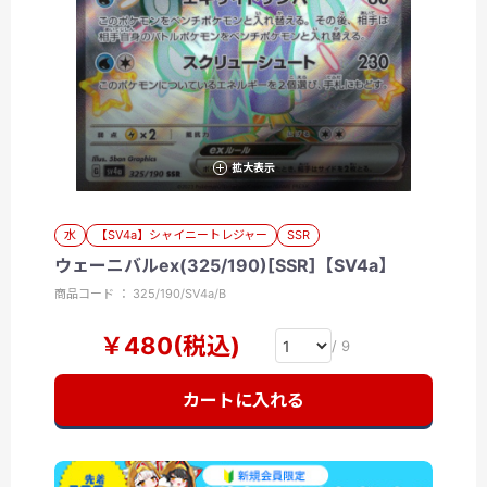
拡大表示
水
【SV4a】シャイニートレジャー
SSR
ウェーニバルex(325/190)[SSR]【SV4a】
商品コード ： 325/190/SV4a/B
￥480(税込)
/ 9
カートに入れる