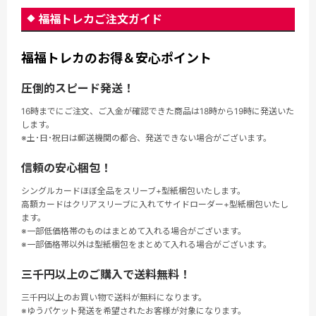
福福トレカご注文ガイド
福福トレカのお得＆安心ポイント
圧倒的スピード発送！
16時までにご注文、ご入金が確認できた商品は18時から19時に発送いた
します。
※土･日･祝日は郵送機関の都合、発送できない場合がございます。
信頼の安心梱包！
シングルカードほぼ全品をスリーブ+型紙梱包いたします。
高額カードはクリアスリーブに入れてサイドローダー+型紙梱包いたし
ます。
※一部低価格帯のものはまとめて入れる場合がございます。
※一部価格帯以外は型紙梱包をまとめて入れる場合がございます。
三千円以上のご購入で送料無料！
三千円以上のお買い物で送料が無料になります。
※ゆうパケット発送を希望されたお客様が対象になります。