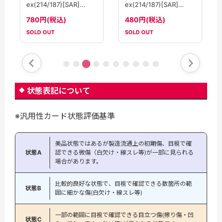
ex(214/187)[SAR]
ex(214/187)[SAR]
【SV8a】
【SV8a】
780円(税込)
480円(税込)
SOLD OUT
SOLD OUT
状態表記について
※汎用性カード状態評価基準
美品状態ではあるが製造流通上の初期傷、目視で確
状態A
認できる微傷（白欠け・線スレ等)が一部に見られる
場合があります。
比較的良好な状態で、目視で確認できる数箇所の範
状態B
囲に細かな傷(白欠け・線スレ等)
一部の範囲に目視で確認できる目立つ傷(擦り傷・凹
状態C