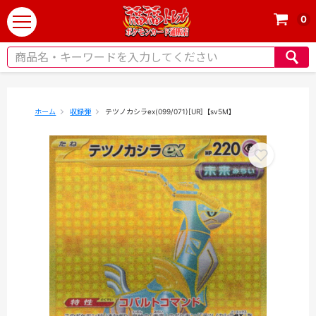
0
t
o
g
g
l
e
ホーム
収録弾
テツノカシラex(099/071)[UR]【sv5M】
n
a
v
i
g
a
t
i
o
n