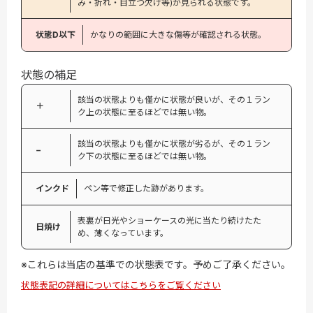
み・折れ・目立つ欠け等)が見られる状態です。
状態D以下
かなりの範囲に大きな傷等が確認される状態。
状態の補足
該当の状態よりも僅かに状態が良いが、その１ラン
＋
ク上の状態に至るほどでは無い物。
該当の状態よりも僅かに状態が劣るが、その１ラン
−
ク下の状態に至るほどでは無い物。
インクド
ペン等で修正した跡があります。
表裏が日光やショーケースの光に当たり続けたた
日焼け
め、薄くなっています。
※これらは当店の基準での状態表です。予めご了承ください。
状態表記の詳細についてはこちらをご覧ください