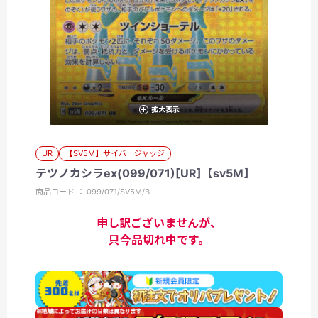
拡大表示
UR
【SV5M】サイバージャッジ
テツノカシラex(099/071)[UR]【sv5M】
商品コード ： 099/071/SV5M/B
申し訳ございませんが、
只今品切れ中です。