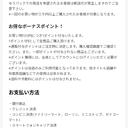
ゆうパックでの発送を希望されるお客様は郵送代が発生しますのでご注
意下さい。
※一回のお買い物が三千円以上ご購入されたお客様が対象になります。
お得なボーナスポイント！
お買い物100円につき1ポイント付与いたします。
1ポイント1円として全商品ご購入頂けます。
※通販付与ポイントはご注文時に決定します。購入確認画面でご確認く
ださい。また、一部ポイントが付与されない商品もございます。
※ポイント獲得には、会員としてアカウントにログインいただく必要が
ございます。
※ポイントは当店のみご利用可能となっております。他タイトル店舗や
秋葉原店舗などでの使用は出来かねます。
※送料や手数料にはポイントは付与されません。
お支払い方法
・銀行振込
・クレジット決済
・コンビニ決済(ファミリーマート、ローソン、ミニストップ、セイコー
マート)
・スマートフォンキャリア決済