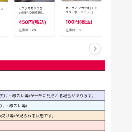
80円(税
ガチグマ アカツキ[モン
ガチグマあかつき
マス
スターボールミラー]
ex(084/066)[SR]
(085/187)[]【SV8a】
【SV5a】
】
100円(税込)
450円(税込)
在庫数：
28
在庫数：
3
在庫数：
33
欠け・線スレ等)が一部に見られる場合があります。
け・線スレ等)
欠け等)が見られる状態です。