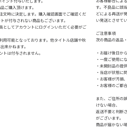
お客様都合によ
1ポイント付与いたします。
す。不良品に該当
商品ご購入頂けます。
どによる再送が
注文時に決定します。購入確認画面でご確認くだ
い発送とさせて
ントが付与されない商品もございます。
会員としてアカウントにログインいただく必要がご
ご注意事項
次の商品の返品
利用可能となっております。他タイトル店舗や秋
は出来かねます。
・お届け後日から
ントは付与されません。
・一度ご使用に
・未開封品の提
・当店が状態に
・お客様が汚損
・お客様のご都
また、ご住所の
けない場合、
返送不要と判断
がございます。
商品が届かない