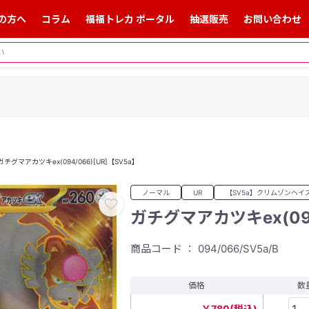
の方へ
コラム
福福トレカ ポータル
抽選販売
お問い合わせ
ガチグマアカツキex(094/066)[UR]【SV5a】
ノーマル
UR
【SV5a】クリムゾンヘイ
ガチグマアカツキex(094
商品コード ： 094/066/SV5a/B
価格
数
￥780(税込)