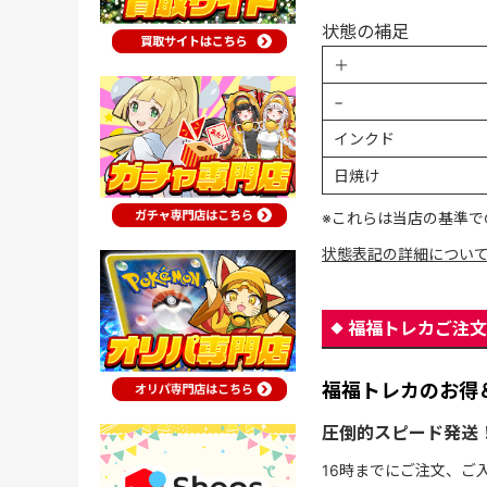
状態の補足
＋
−
インクド
日焼け
※これらは当店の基準で
状態表記の詳細につい
福福トレカご注文
福福トレカのお得
圧倒的スピード発送
16時までにご注文、ご