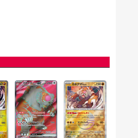
ガチグマ アカ
(085/187)[]