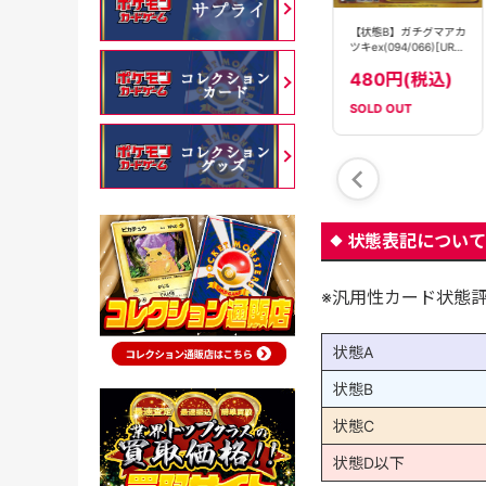
【状態B】ガチグマアカ
【状態B】ガチグマアカ
【状態B】ガチグマアカ
ツキex(091/066)[SAR]
ツキex(225/187)[SAR]
ツキex(094/066)[UR]
【SV5a】
【SV8a】
【SV5a】
2380円(税込)
780円(税込)
480円(税込)
SOLD OUT
SOLD OUT
SOLD OUT
状態表記について
※汎用性カード状態
状態A
状態B
状態C
状態D以下