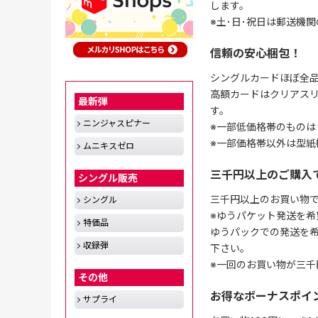
します。
※土･日･祝日は郵送機
信頼の安心梱包！
シングルカードほぼ全品
高額カードはクリアスリ
最新弾
す。
ニンジャスピナー
※一部低価格帯のものは
※一部価格帯以外は型紙
ムニキスゼロ
三千円以上のご購入
シングル販売
三千円以上のお買い物
シングル
※ゆうパケット発送を希
特価品
ゆうパックでの発送を
収録弾
下さい。
※一回のお買い物が三千
その他
お得なボーナスポイ
サプライ