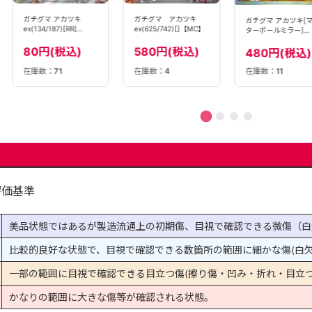
ガチグマ アカツキ
ガチグマ アカツキ
ガチグマ アカツキ[
ex(134/187)[RR]
ex(625/742)[]【MC】
ターボールミラー]
【SV8a】
(085/187)[]【SV8a
80円(税込)
580円(税込)
480円(税込)
在庫数：
11
在庫数：
71
在庫数：
4
評価基準
美品状態ではあるが製造流通上の初期傷、目視で確認できる微傷（白
比較的良好な状態で、目視で確認できる数箇所の範囲に細かな傷(白欠
一部の範囲に目視で確認できる目立つ傷(擦り傷・凹み・折れ・目立つ
かなりの範囲に大きな傷等が確認される状態。