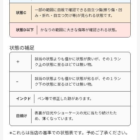
一部の範囲に目視で確認できる目立つ傷(擦り傷・凹
状態C
み・折れ・目立つ欠け等)が見られる状態です。
状態D以下
かなりの範囲に大きな傷等が確認される状態。
状態の補足
該当の状態よりも僅かに状態が良いが、その１ラン
＋
ク上の状態に至るほどでは無い物。
該当の状態よりも僅かに状態が劣るが、その１ラン
−
ク下の状態に至るほどでは無い物。
インクド
ペン等で修正した跡があります。
表裏が日光やショーケースの光に当たり続けたた
日焼け
め、薄くなっています。
※これらは当店の基準での状態表です。予めご了承ください。