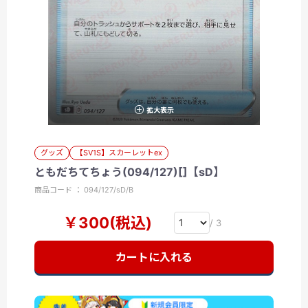
拡大表示
グッズ
【SV1S】スカーレットex
ともだちてちょう(094/127)[]【sD】
商品コード ： 094/127/sD/B
￥300(税込)
/ 3
カートに入れる