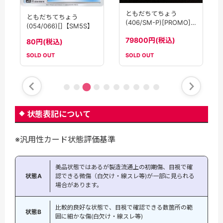
ともだちてちょう
ともだちてちょう
(406/SM-P)[PROMO]
(054/066)[]【SM5S】
(PCGCS2020)
79800円(税込)
80円(税込)
SOLD OUT
SOLD OUT
状態表記について
※汎用性カード状態評価基準
美品状態ではあるが製造流通上の初期傷、目視で確
状態A
認できる微傷（白欠け・線スレ等)が一部に見られる
場合があります。
比較的良好な状態で、目視で確認できる数箇所の範
状態B
囲に細かな傷(白欠け・線スレ等)