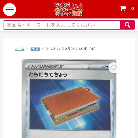
0
t
o
g
g
l
e
ホーム
収録弾
ともだちてちょう(094/127)[]【sD】
n
a
v
i
g
a
t
i
o
n