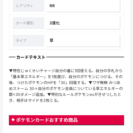
RR
レアリティ
2進化
カード種別
草
タイプ
カードテキスト
▼特性じゅくせいチャージ自分の番に1回使える。自分の手札から
「基本草エネルギー」を1枚選び、自分のポケモンにつける。その
後、つけたポケモンのHPを「30」回復する。▼ワザ無無 みつあ
めストーム 30＋自分のポケモン全員についている草エネルギーの
数×30ダメージ追加。▼特別なルールポケモンexがきぜつしたと
き、相手はサイドを2枚とる。
ポケモンカードおすすめ商品