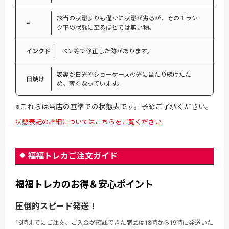
該当の状態よりも僅かに状態が劣るが、その１ラン
−
ク下の状態に至るほどでは無い物。
インクド
ペン等で修正した跡があります。
表裏が日光やショーケースの光に当たり続けたた
日焼け
め、薄くなっています。
※これらは当店の基準での状態表です。予めご了承ください。
状態表記の詳細についてはこちらをご覧ください
福福トレカご注文ガイド
福福トレカのお得＆安心ポイント
圧倒的スピード発送！
16時までにご注文、ご入金が確認できた商品は18時から19時に発送いた