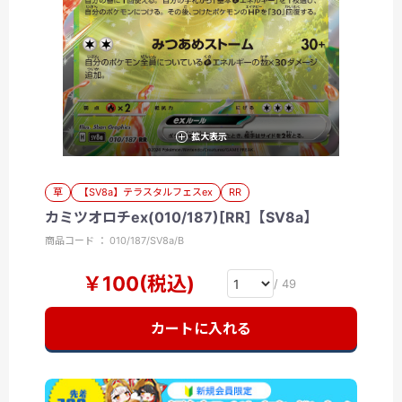
拡大表示
草
【SV8a】テラスタルフェスex
RR
カミツオロチex(010/187)[RR]【SV8a】
商品コード ： 010/187/SV8a/B
￥100(税込)
/ 49
カートに入れる