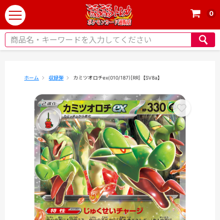
0
t
o
g
g
l
e
ホーム
収録弾
カミツオロチex(010/187)[RR]【SV8a】
n
a
v
i
g
a
t
i
o
n