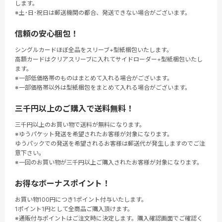
します。
※土･日･祝日は郵送機関の都合、発送できない場合がございます。
信頼の安心梱包！
シングルカードほぼ全品をスリーブ+型紙梱包いたします。
高額カードはクリアスリーブに入れてサイドローダー+型紙梱包いたし
ます。
※一部低価格帯のものはまとめて入れる場合がございます。
※一部価格帯以外は型紙梱包をまとめて入れる場合がございます。
三千円以上のご購入で送料無料！
三千円以上のお買い物で送料が無料になります。
※ゆうパケット発送を希望されたお客様が対象になります。
ゆうパックでの発送を希望されるお客様は郵送代が発生しますのでご注
意下さい。
※一回のお買い物が三千円以上ご購入されたお客様が対象になります。
お得なボーナスポイント！
お買い物100円につき1ポイント付与いたします。
1ポイント1円として全商品ご購入頂けます。
※通販付与ポイントはご注文時に決定します。購入確認画面でご確認く