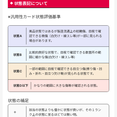
状態表記について
※汎用性カード状態評価基準
美品状態ではあるが製造流通上の初期傷、目視で確
状態A
認できる微傷（白欠け・線スレ等)が一部に見られる
場合があります。
比較的良好な状態で、目視で確認できる数箇所の範
状態B
囲に細かな傷(白欠け・線スレ等)
一部の範囲に目視で確認できる目立つ傷(擦り傷・凹
状態C
み・折れ・目立つ欠け等)が見られる状態です。
状態D以下
かなりの範囲に大きな傷等が確認される状態。
状態の補足
該当の状態よりも僅かに状態が良いが、その１ラン
＋
ク上の状態に至るほどでは無い物。