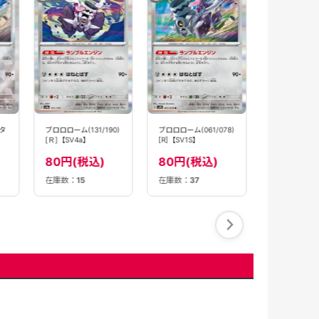
ブロロローム(53
[]【MC】
30円(税
タ
ブロロローム(131/190)
ブロロローム(061/078)
[Ｒ]【SV4a】
[R]【SV1S】
】
80円(税込)
80円(税込)
在庫数：
15
在庫数：
37
在庫数：
2