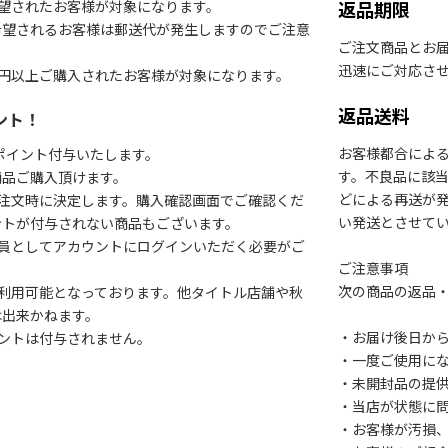
望されたお客様が対象になります。
返品期限
希望されるお客様は郵送代が発生しますのでご注意
ご注文商品とお
迅速にご対応さ
円以上ご購入されたお客様が対象になります。
返品送料
ント！
お客様都合によ
1ポイント付与いたします。
す。不良品に該当
商品ご購入頂けます。
どによる再送が
注文時に決定します。購入確認画面でご確認くだ
い発送とさせて
ントが付与されない商品もございます。
会員としてアカウントにログインいただく必要がご
ご注意事項
次の商品の返品
利用可能となっております。他タイトル店舗や秋
は出来かねます。
・お届け後日から
ントは付与されません。
・一度ご使用に
・未開封品の提
・当店が状態に
・お客様が汚損