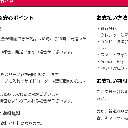
ガイド
＆安心ポイント
お支払い方法
！
・銀行振込
・クレジット決
入金が確認できた商品は18時から19時に発送いた
・コンビニ決済(
ート)
関の都合、発送できない場合がございます。
・スマートフォ
・Amazon Pay
・PayPay支払い
をスリーブ+型紙梱包いたします。
お支払い期限
ーブに入れてサイドローダー+型紙梱包いたしま
ご注文日を含む
まとめて入れる場合がございます。
さい。
梱包をまとめて入れる場合がございます。
また、新弾商品
で送料無料！
合、キャンセル
で送料が無料になります。