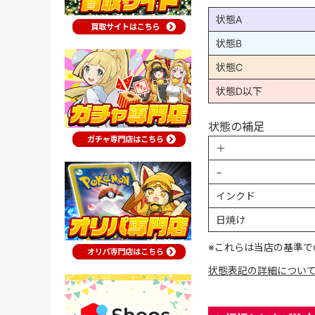
状態A
状態B
状態C
状態D以下
状態の補足
＋
−
インクド
日焼け
※これらは当店の基準で
状態表記の詳細につい