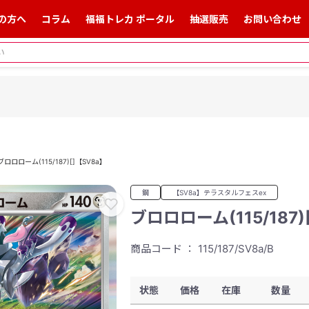
の方へ
コラム
福福トレカ ポータル
抽選販売
お問い合わせ
ブロロローム(115/187)[]【SV8a】
鋼
【SV8a】テラスタルフェスex
ブロロローム(115/187)
商品コード ： 115/187/SV8a/B
状態
価格
在庫
数量