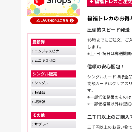
福福トレカご注文
福福トレカのお得
圧倒的スピード発送
16時までにご注文、ご
最新弾
します。
ニンジャスピナー
※土･日･祝日は郵送機
ムニキスゼロ
信頼の安心梱包！
シングル販売
シングルカードほぼ全品
シングル
高額カードはクリアスリ
す。
特価品
※一部低価格帯のものは
収録弾
※一部価格帯以外は型紙
その他
三千円以上のご購入
サプライ
三千円以上のお買い物