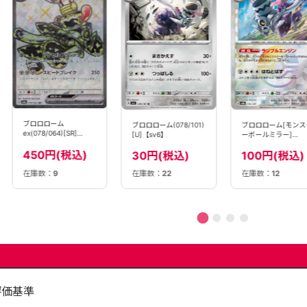
ブロロローム
ブロロローム(078/101)
ブロロローム[モンス
ex(078/064)[SR]
[U]【sv6】
ーボールミラー]
【sv6a】
(115/187)[]【SV8a
450円(税込)
30円(税込)
100円(税込)
在庫数：
22
在庫数：
12
在庫数：
9
評価基準