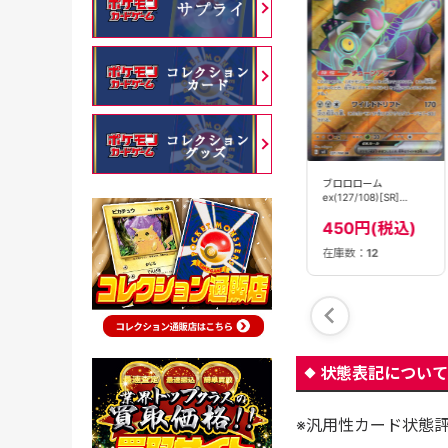
ブロロローム
ブロロローム
ブロロローム(301/190)
ex(015/064)[RR]
ex(127/108)[SR]
[S]【SV4a】
【sv6a】
【SV3】
80円(税込)
450円(税込)
180円(税込)
在庫数：
8
在庫数：
32
在庫数：
12
状態表記について
※汎用性カード状態