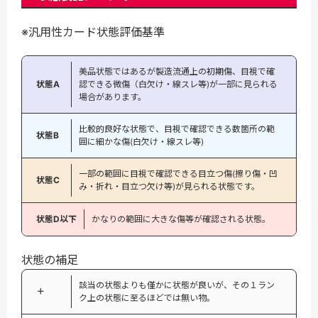
※汎用性カード状態評価基準
美品状態ではあるが製造流通上の初期傷、目視で確
状態A
認できる微傷（白欠け・線スレ等)が一部に見られる
場合があります。
比較的良好な状態で、目視で確認できる数箇所の範
状態B
囲に細かな傷(白欠け・線スレ等)
一部の範囲に目視で確認できる目立つ傷(擦り傷・凹
状態C
み・折れ・目立つ欠け等)が見られる状態です。
状態D以下
かなりの範囲に大きな傷等が確認される状態。
状態の補足
該当の状態よりも僅かに状態が良いが、その１ラン
＋
ク上の状態に至るほどでは無い物。