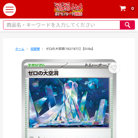
0
t
o
g
g
l
e
ホーム
収録弾
ゼロの大空洞(182/187)[]【SV8a】
n
a
v
i
g
a
t
i
o
n