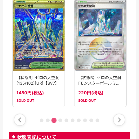
【状
(10
40
【状態B】ゼロの大空洞
【状態B】ゼロの大空洞
[モンスターボールミラ
(135/102)[UR]【SV7】
ー](182/187)[]
220円(税込)
1480円(税込)
【SV8a】
SOL
SOLD OUT
SOLD OUT
状態表記について