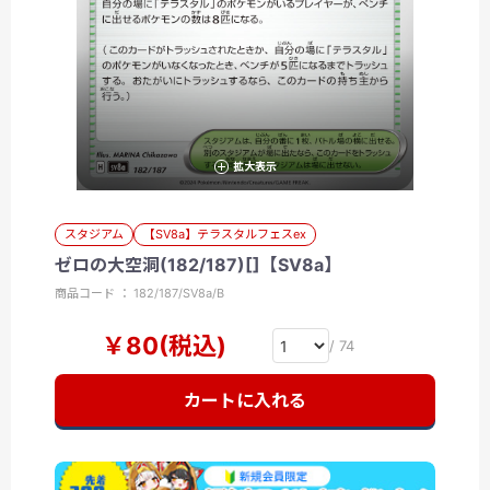
拡大表示
スタジアム
【SV8a】テラスタルフェスex
ゼロの大空洞(182/187)[]【SV8a】
商品コード ： 182/187/SV8a/B
￥80(税込)
/ 74
カートに入れる