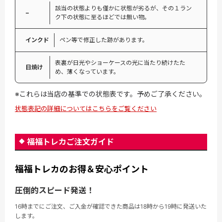
該当の状態よりも僅かに状態が劣るが、その１ラン
−
ク下の状態に至るほどでは無い物。
インクド
ペン等で修正した跡があります。
表裏が日光やショーケースの光に当たり続けたた
日焼け
め、薄くなっています。
※これらは当店の基準での状態表です。予めご了承ください。
状態表記の詳細についてはこちらをご覧ください
福福トレカご注文ガイド
福福トレカのお得＆安心ポイント
圧倒的スピード発送！
16時までにご注文、ご入金が確認できた商品は18時から19時に発送いた
します。