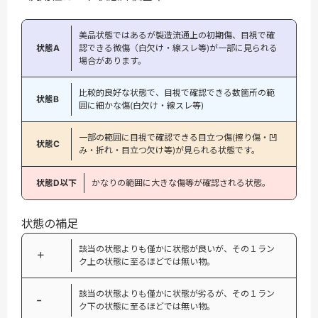
美品状態ではあるが製造流通上の初期傷、目視で確
状態A
認できる微傷（白欠け・線スレ等)が一部に見られる
場合があります。
比較的良好な状態で、目視で確認できる数箇所の範
状態B
囲に細かな傷(白欠け・線スレ等)
一部の範囲に目視で確認できる目立つ傷(擦り傷・凹
状態C
み・折れ・目立つ欠け等)が見られる状態です。
状態D以下
かなりの範囲に大きな傷等が確認される状態。
状態の補足
該当の状態よりも僅かに状態が良いが、その１ラン
＋
ク上の状態に至るほどでは無い物。
該当の状態よりも僅かに状態が劣るが、その１ラン
−
ク下の状態に至るほどでは無い物。