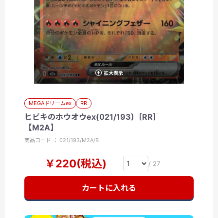
拡大表示
MEGAドリームex
RR
ヒビキのホウオウex(021/193)［RR］
【M2A】
商品コード ： 021/193/M2A/B
￥220(税込)
/ 27
カートに入れる