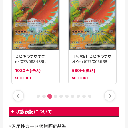
ヒビキのホウオウ
【状態B】ヒビキのホウ
ex(077/063)[SR]
オウex(077/063)[SR]
【SV9a】
【SV9a】
1080円(税込)
580円(税込)
SOLD OUT
SOLD OUT
状態表記について
※汎用性カード状態評価基準