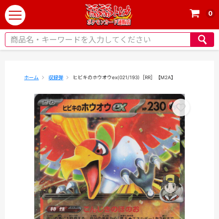
0
t
o
g
g
l
e
ホーム
収録弾
ヒビキのホウオウex(021/193)［RR］【M2A】
n
a
v
i
g
a
t
i
o
n