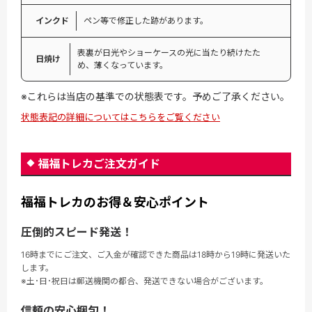
インクド
ペン等で修正した跡があります。
表裏が日光やショーケースの光に当たり続けたた
日焼け
め、薄くなっています。
※これらは当店の基準での状態表です。予めご了承ください。
状態表記の詳細についてはこちらをご覧ください
福福トレカご注文ガイド
福福トレカのお得＆安心ポイント
圧倒的スピード発送！
16時までにご注文、ご入金が確認できた商品は18時から19時に発送いた
します。
※土･日･祝日は郵送機関の都合、発送できない場合がございます。
信頼の安心梱包！