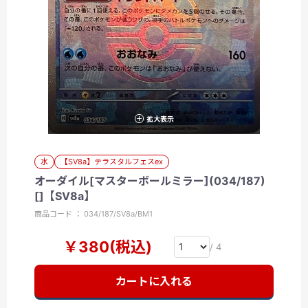
拡大表示
水
【SV8a】テラスタルフェスex
オーダイル[マスターボールミラー](034/187)
[]【SV8a】
商品コード ： 034/187/SV8a/BM1
￥380(税込)
/ 4
カートに入れる