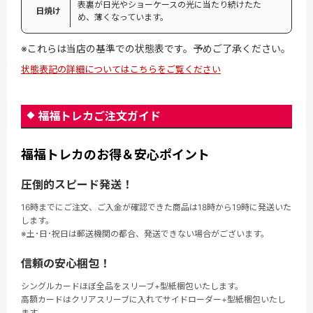
表裏が日光やショーケースの光に当たり続けたた
日焼け
め、薄くなっています。
※これらは当店の基準での状態表です。予めご了承ください。
状態表記の詳細についてはこちらをご覧ください
福福トレカご注文ガイド
福福トレカのお得＆安心ポイント
圧倒的スピード発送！
16時までにご注文、ご入金が確認できた商品は18時から19時に発送いた
します。
※土･日･祝日は郵送機関の都合、発送できない場合がございます。
信頼の安心梱包！
シングルカードほぼ全品をスリーブ+型紙梱包いたします。
高額カードはクリアスリーブに入れてサイドローダー+型紙梱包いたし
ます。