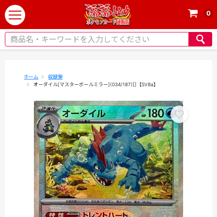
0
t
o
g
g
l
e
ホーム
収録弾
オーダイル[マスターボールミラー](034/187)[]【SV8a】
n
a
v
i
g
a
t
i
o
n