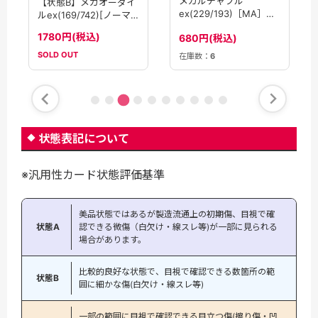
メガルチャブル
【状態B】メガオーダイ
ex(229/193)［MA］
ルex(169/742)[ノーマ
【M2A】
ル仕様]【MC】
1780円(税込)
680円(税込)
SOLD OUT
在庫数：
6
状態表記について
※汎用性カード状態評価基準
美品状態ではあるが製造流通上の初期傷、目視で確
状態A
認できる微傷（白欠け・線スレ等)が一部に見られる
場合があります。
比較的良好な状態で、目視で確認できる数箇所の範
状態B
囲に細かな傷(白欠け・線スレ等)
一部の範囲に目視で確認できる目立つ傷(擦り傷・凹