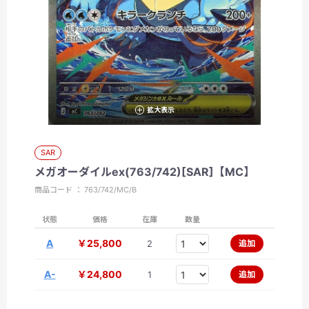
拡大表示
SAR
メガオーダイルex(763/742)[SAR]【MC】
商品コード ： 763/742/MC/B
状態
価格
在庫
数量
A
￥25,800
2
追加
A-
￥24,800
1
追加