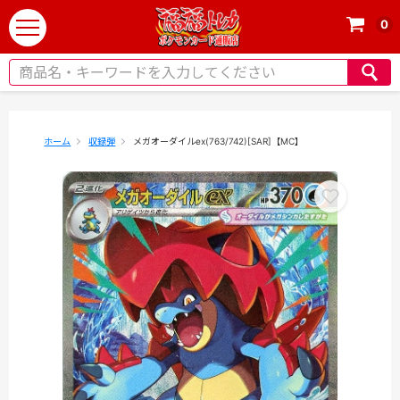
0
t
o
g
g
l
e
ホーム
収録弾
メガオーダイルex(763/742)[SAR]【MC】
n
a
v
i
g
a
t
i
o
n