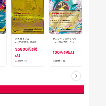
メガディアン
ex(005/021)[]
【MBD】
280円(
ナンジャモのハラバリ
メガカイリュー
ーex(274/742)[ミラー
ex(250/193)［MUR］
仕様]【MC】
【M2A】
35800円(税
100円(税込)
込)
在庫数：
1
在庫数：
3
在庫数：
19