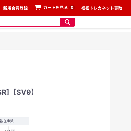
0
カートを見る
新規会員登録
福福トレカネット買取
SR]【SV9】
量/在庫数
/ 66