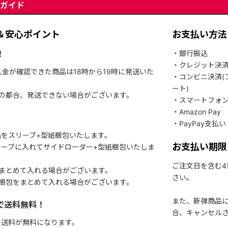
ガイド
＆安心ポイント
お支払い方法
！
・銀行振込
・クレジット決
入金が確認できた商品は18時から19時に発送いた
・コンビニ決済(
ート)
関の都合、発送できない場合がございます。
・スマートフォ
・Amazon Pay
・PayPay支払い
をスリーブ+型紙梱包いたします。
お支払い期限
ーブに入れてサイドローダー+型紙梱包いたしま
ご注文日を含む
まとめて入れる場合がございます。
さい。
梱包をまとめて入れる場合がございます。
また、新弾商品
で送料無料！
合、キャンセル
で送料が無料になります。