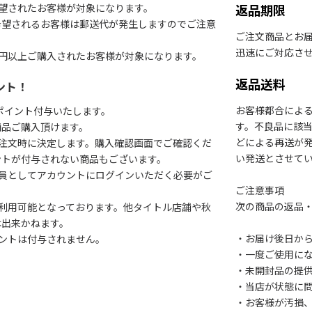
望されたお客様が対象になります。
返品期限
希望されるお客様は郵送代が発生しますのでご注意
ご注文商品とお
迅速にご対応さ
円以上ご購入されたお客様が対象になります。
返品送料
ント！
お客様都合によ
1ポイント付与いたします。
す。不良品に該当
商品ご購入頂けます。
どによる再送が
注文時に決定します。購入確認画面でご確認くだ
い発送とさせて
ントが付与されない商品もございます。
会員としてアカウントにログインいただく必要がご
ご注意事項
次の商品の返品
利用可能となっております。他タイトル店舗や秋
は出来かねます。
・お届け後日から
ントは付与されません。
・一度ご使用に
・未開封品の提
・当店が状態に
・お客様が汚損