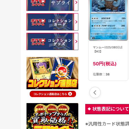
【PSA10】マンムー
【状態B】マンムー
マンムー(025/080)[U]
ex(116/100)[SR]
ex(046/100)[RR]
【M2】
【SV9】
【SV9】
6580円(税込)
30円(税込)
50円(税込)
SOLD OUT
SOLD OUT
在庫数：
38
状態表記について
※汎用性カード状態