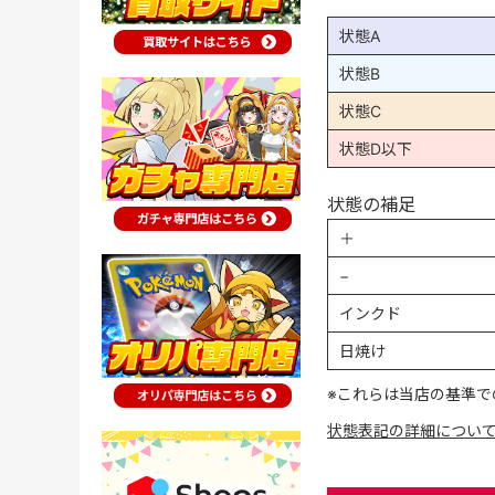
状態A
状態B
状態C
状態D以下
状態の補足
＋
−
インクド
日焼け
※これらは当店の基準で
状態表記の詳細につい