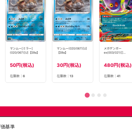
マンムー[ミラー]
マンムー(020/067)[U]
メガゲンガー
(020/067)[U]【S9a】
【S9a】
ex(003/021)[]
【MBG】
50円(税込)
30円(税込)
480円(税込)
在庫数：
6
在庫数：
13
在庫数：
41
評価基準