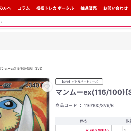
の方へ
コラム
福福トレカ ポータル
抽選販売
お問い合わせ
マンムーex(116/100)[SR]【SV9】
【SV9】バトルパートナーズ
マンムーex(116/100)[
商品コード ： 116/100/SV9/B
価格
数
￥450(税込)