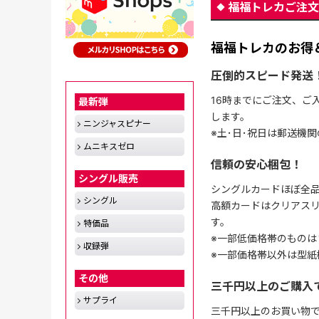
福福トレカご注文
福福トレカのお得
圧倒的スピード発送
16時までにご注文、ご
最新弾
します。
ニンジャスピナー
※土･日･祝日は郵送機
ムニキスゼロ
信頼の安心梱包！
シングル販売
シングルカードほぼ全品
シングル
高額カードはクリアスリ
す。
特価品
※一部低価格帯のものは
収録弾
※一部価格帯以外は型紙
その他
三千円以上のご購入
サプライ
三千円以上のお買い物