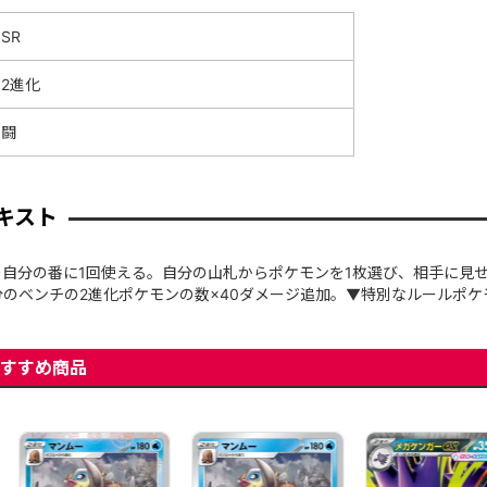
SR
2進化
闘
キスト
自分の番に1回使える。自分の山札からポケモンを1枚選び、相手に見
自分のベンチの2進化ポケモンの数×40ダメージ追加。▼特別なルールポ
すすめ商品