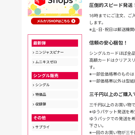
圧倒的スピード発送
16時までにご注文、ご
します。
※土･日･祝日は郵送機
信頼の安心梱包！
最新弾
ニンジャスピナー
シングルカードほぼ全品
高額カードはクリアスリ
ムニキスゼロ
す。
※一部低価格帯のものは
シングル販売
※一部価格帯以外は型紙
シングル
三千円以上のご購入
特価品
収録弾
三千円以上のお買い物
※ゆうパケット発送を希
その他
ゆうパックでの発送を
下さい。
サプライ
※一回のお買い物が三千