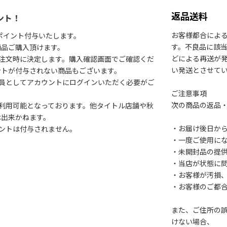
返品送料
ント！
お客様都合によ
1ポイント付与いたします。
す。不良品に該当
商品ご購入頂けます。
どによる再送が
注文時に決定します。購入確認画面でご確認くだ
い発送とさせて
ントが付与されない商品もございます。
会員としてアカウントにログインいただく必要がご
ご注意事項
次の商品の返品
利用可能となっております。他タイトル店舗や秋
は出来かねます。
・お届け後日から
ントは付与されません。
・一度ご使用に
・未開封品の提
・当店が状態に
・お客様が汚損
・お客様のご都
また、ご住所の
けない場合、