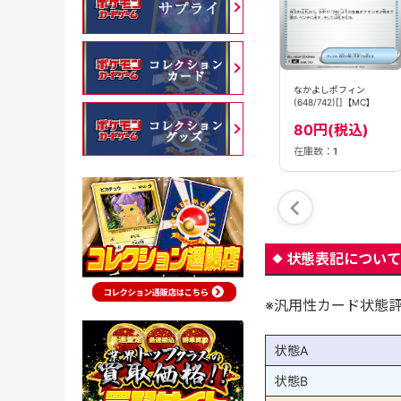
なかよしポフィン
なかよしポフィン
なかよしポフィン
(153/193)［］
(147/187)[]【SV8a】
(648/742)[]【MC】
【M2A】
80円(税込)
80円(税込)
80円(税込)
在庫数：
55
在庫数：
1
在庫数：
70
状態表記について
※汎用性カード状態
状態A
状態B