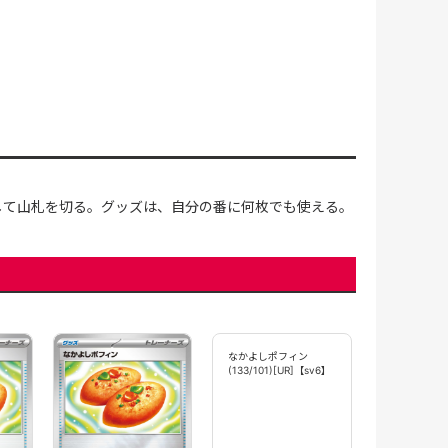
して山札を切る。グッズは、自分の番に何枚でも使える。
なかよしポフ
(237/SV-P)