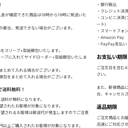
！
・銀行振込
・クレジット決
入金が確認できた商品は18時から19時に発送いた
・コンビニ決済(
ート)
関の都合、発送できない場合がございます。
・スマートフォ
・Amazon Pay
・PayPay支払い
をスリーブ+型紙梱包いたします。
お支払い期限
ーブに入れてサイドローダー+型紙梱包いたしま
ご注文日を含む
まとめて入れる場合がございます。
さい。
梱包をまとめて入れる場合がございます。
また、新弾商品
で送料無料！
合、キャンセル
で送料が無料になります。
望されたお客様が対象になります。
返品期限
希望されるお客様は郵送代が発生しますのでご注意
ご注文商品とお
迅速にご対応さ
円以上ご購入されたお客様が対象になります。