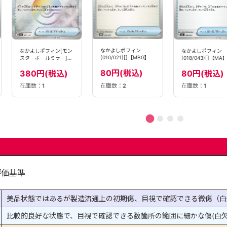
なかよしポフィン
なかよしポフィン[モン
なかよしポフィン
(010/021)[]【MBG】
スターボールミラー]
(018/043)[]【MA】
(147/187)[]【SV8a】
80円(税込)
380円(税込)
80円(税込)
在庫数：
1
在庫数：
1
在庫数：
2
評価基準
美品状態ではあるが製造流通上の初期傷、目視で確認できる微傷（白
比較的良好な状態で、目視で確認できる数箇所の範囲に細かな傷(白欠