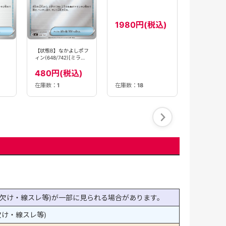
150円(
【状態B】なかよしポフ
なかよしポフィン
ィン(648/742)[ミラー
(133/101)[UR]【sv6】
仕様]【MC】
480円(税込)
1980円(税込)
在庫数：
1
在庫数：
18
在庫数：
14
欠け・線スレ等)が一部に見られる場合があります。
け・線スレ等)