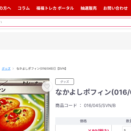
の方へ
コラム
福福トレカ ポータル
抽選販売
お問い合わせ
グッズ
なかよしポフィン(016/045)[]【SVN】
グッズ
なかよしポフィン(016/0
商品コード ： 016/045/SVN/B
価格
数
￥80(税込)