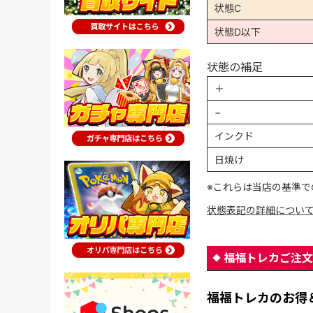
状態C
状態D以下
状態の補足
＋
−
インクド
日焼け
※これらは当店の基準で
状態表記の詳細につい
福福トレカご注文
福福トレカのお得