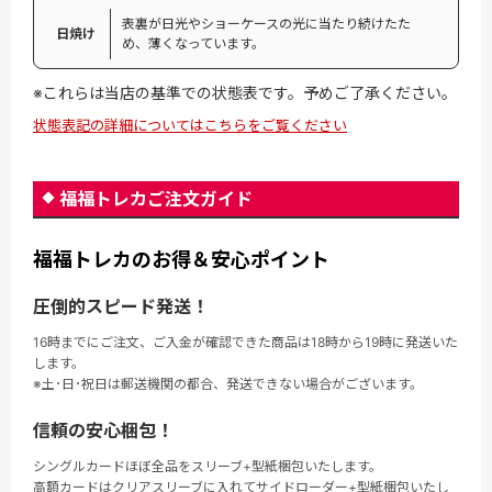
表裏が日光やショーケースの光に当たり続けたた
日焼け
め、薄くなっています。
※これらは当店の基準での状態表です。予めご了承ください。
状態表記の詳細についてはこちらをご覧ください
福福トレカご注文ガイド
福福トレカのお得＆安心ポイント
圧倒的スピード発送！
16時までにご注文、ご入金が確認できた商品は18時から19時に発送いた
します。
※土･日･祝日は郵送機関の都合、発送できない場合がございます。
信頼の安心梱包！
シングルカードほぼ全品をスリーブ+型紙梱包いたします。
高額カードはクリアスリーブに入れてサイドローダー+型紙梱包いたし