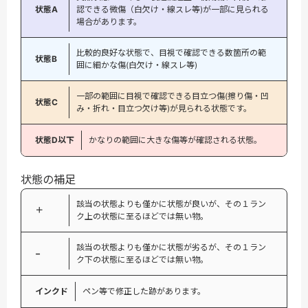
状態A
認できる微傷（白欠け・線スレ等)が一部に見られる
場合があります。
比較的良好な状態で、目視で確認できる数箇所の範
状態B
囲に細かな傷(白欠け・線スレ等)
一部の範囲に目視で確認できる目立つ傷(擦り傷・凹
状態C
み・折れ・目立つ欠け等)が見られる状態です。
状態D以下
かなりの範囲に大きな傷等が確認される状態。
状態の補足
該当の状態よりも僅かに状態が良いが、その１ラン
＋
ク上の状態に至るほどでは無い物。
該当の状態よりも僅かに状態が劣るが、その１ラン
−
ク下の状態に至るほどでは無い物。
インクド
ペン等で修正した跡があります。