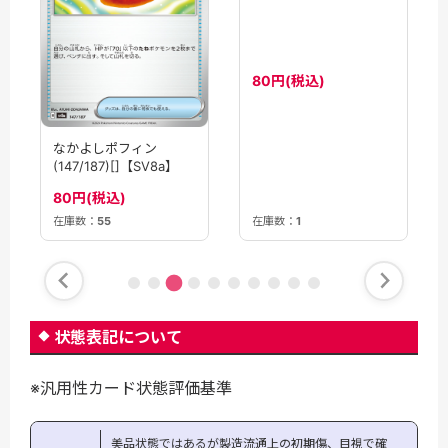
なかよしポフィン
なかよしポフィン
(147/187)[]【SV8a】
(648/742)[]【MC】
80円(税込)
80円(税込)
在庫数：
55
在庫数：
1
状態表記について
※汎用性カード状態評価基準
美品状態ではあるが製造流通上の初期傷、目視で確