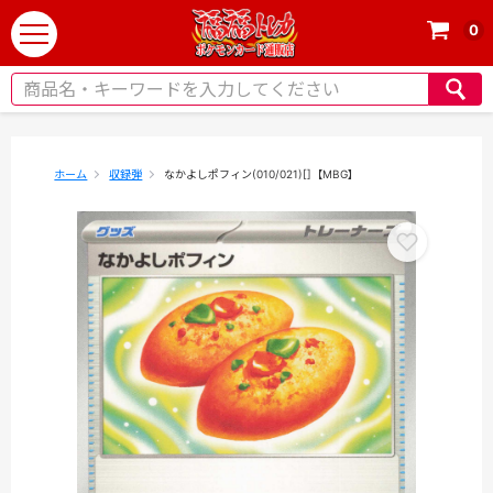
0
t
o
g
g
l
e
ホーム
収録弾
なかよしポフィン(010/021)[]【MBG】
n
a
v
i
g
a
t
i
o
n