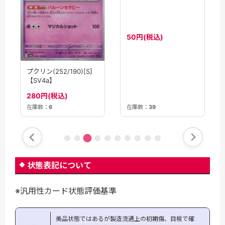
プクリン(065/080)[U]
プクリン(252/190)[S]
【M2】
【SV4a】
50円(税込)
280円(税込)
在庫数：
39
在庫数：
6
状態表記について
※汎用性カード状態評価基準
美品状態ではあるが製造流通上の初期傷、目視で確