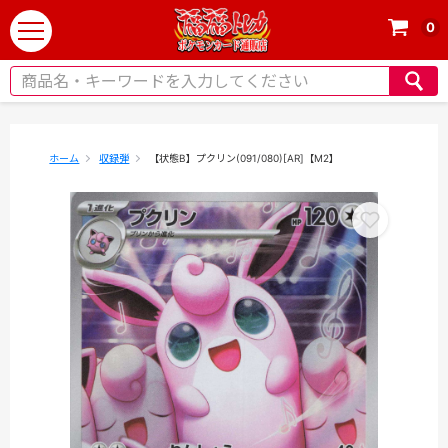
0
t
o
g
g
l
e
ホーム
収録弾
【状態B】プクリン(091/080)[AR]【M2】
n
a
v
i
g
a
t
i
o
n