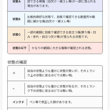
状態A
認できる微傷（白欠け・線スレ等)が一部に見られる
場合があります。
比較的良好な状態で、目視で確認できる数箇所の範
状態B
囲に細かな傷(白欠け・線スレ等)
一部の範囲に目視で確認できる目立つ傷(擦り傷・凹
状態C
み・折れ・目立つ欠け等)が見られる状態です。
状態D以下
かなりの範囲に大きな傷等が確認される状態。
状態の補足
該当の状態よりも僅かに状態が良いが、その１ラン
＋
ク上の状態に至るほどでは無い物。
該当の状態よりも僅かに状態が劣るが、その１ラン
−
ク下の状態に至るほどでは無い物。
インクド
ペン等で修正した跡があります。