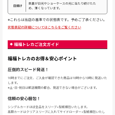
表裏が日光やショーケースの光に当たり続けたた
日焼け
め、薄くなっています。
※これらは当店の基準での状態表です。予めご了承ください。
状態表記の詳細についてはこちらをご覧ください
福福トレカご注文ガイド
福福トレカのお得＆安心ポイント
圧倒的スピード発送！
16時までにご注文、ご入金が確認できた商品は18時から19時に発送いた
します。
※土･日･祝日は郵送機関の都合、発送できない場合がございます。
信頼の安心梱包！
シングルカードほぼ全品をスリーブ+型紙梱包いたします。
高額カードはクリアスリーブに入れてサイドローダー+型紙梱包いたし