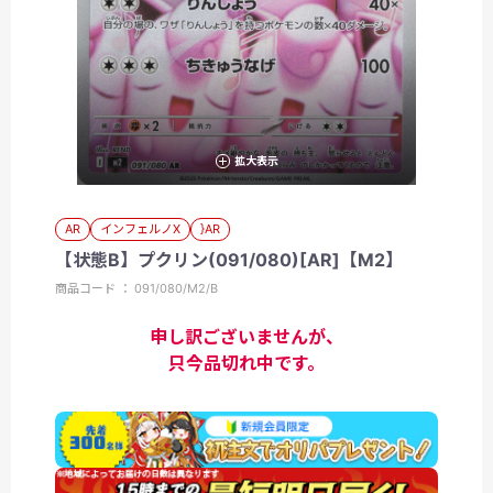
拡大表示
AR
インフェルノX
}AR
【状態B】プクリン(091/080)[AR]【M2】
商品コード ： 091/080/M2/B
申し訳ございませんが、
只今品切れ中です。