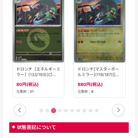
ドロンチ［エネルギーミ
ドロンチ[マスターボー
ラー］(133/193)[C]
ルミラー](119/187)[]
【M2A】
【SV8a】
80円(税込)
880円(税込)
在庫数：
21
在庫数：
8
状態表記について