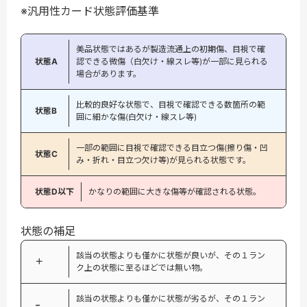
※汎用性カード状態評価基準
美品状態ではあるが製造流通上の初期傷、目視で確
状態A
認できる微傷（白欠け・線スレ等)が一部に見られる
場合があります。
比較的良好な状態で、目視で確認できる数箇所の範
状態B
囲に細かな傷(白欠け・線スレ等)
一部の範囲に目視で確認できる目立つ傷(擦り傷・凹
状態C
み・折れ・目立つ欠け等)が見られる状態です。
状態D以下
かなりの範囲に大きな傷等が確認される状態。
状態の補足
該当の状態よりも僅かに状態が良いが、その１ラン
＋
ク上の状態に至るほどでは無い物。
該当の状態よりも僅かに状態が劣るが、その１ラン
−