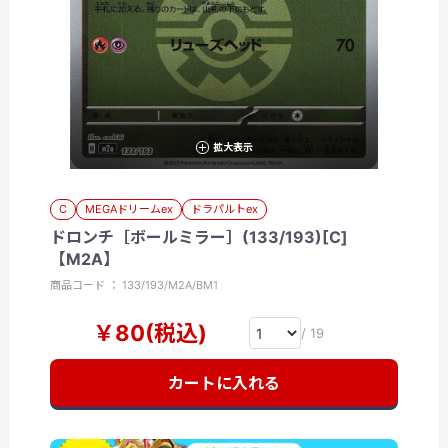
拡大表示
C
MEGAドリームex
ドラパルトex
ドロンチ［ボールミラー］(133/193)[C]
【M2A】
商品コード ： 133/193/M2A/BM1
￥80(税込)
/ 19
カートに入れる