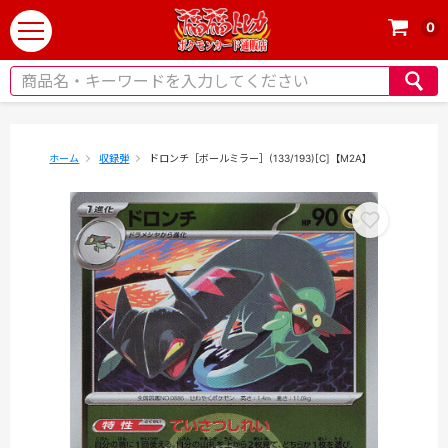
0
t
o
g
g
l
e
ホーム
収録弾
ドロンチ［ボールミラー］(133/193)[C]【M2A】
n
a
v
i
g
a
t
i
o
n