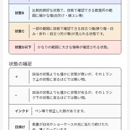
比較的良好な状態で、目視で確認できる数箇所の範
状態B
囲に細かな傷(白欠け・線スレ等)
一部の範囲に目視で確認できる目立つ傷(擦り傷・凹
状態C
み・折れ・目立つ欠け等)が見られる状態です。
状態D以下
かなりの範囲に大きな傷等が確認される状態。
状態の補足
該当の状態よりも僅かに状態が良いが、その１ラン
＋
ク上の状態に至るほどでは無い物。
該当の状態よりも僅かに状態が劣るが、その１ラン
−
ク下の状態に至るほどでは無い物。
インクド
ペン等で修正した跡があります。
表裏が日光やショーケースの光に当たり続けたた
日焼け
め、薄くなっています。