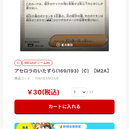
拡大表示
C
MEGAドリームex
アセロラのいたずら(169/193)［C］【M2A】
商品コード ： 169/193/M2A/B
￥30(税込)
/ 17
カートに入れる