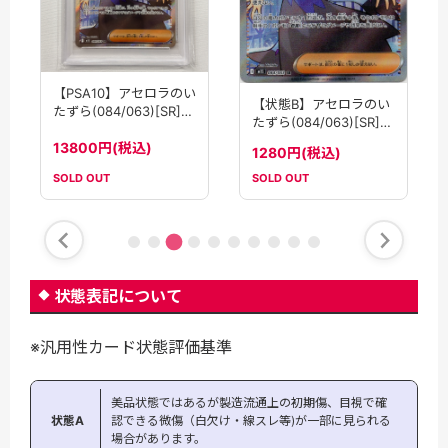
【PSA10】アセロラのい
【状態B】アセロラのい
たずら(084/063)[SR]
たずら(084/063)[SR]
【M1S】
【M1S】
13800円(税込)
1280円(税込)
SOLD OUT
SOLD OUT
状態表記について
※汎用性カード状態評価基準
美品状態ではあるが製造流通上の初期傷、目視で確
状態A
認できる微傷（白欠け・線スレ等)が一部に見られる
場合があります。