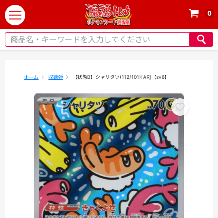
0
t
o
g
g
l
e
ホーム
収録弾
【状態B】シャリタツ(112/101)[AR]【sv6】
n
a
v
i
g
a
t
i
o
n