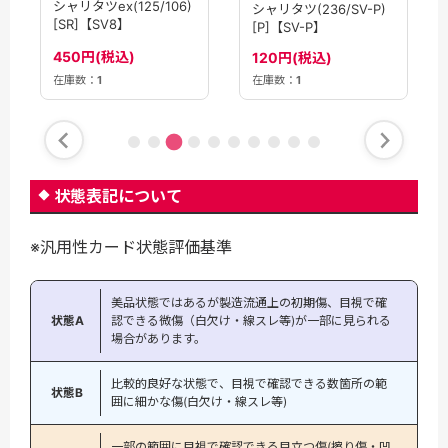
シャリタツex(125/106)
シャリタツ(236/SV-P)
[SR]【SV8】
[P]【SV-P】
450円(税込)
120円(税込)
在庫数：
1
在庫数：
1
状態表記について
※汎用性カード状態評価基準
美品状態ではあるが製造流通上の初期傷、目視で確
状態A
認できる微傷（白欠け・線スレ等)が一部に見られる
場合があります。
比較的良好な状態で、目視で確認できる数箇所の範
状態B
囲に細かな傷(白欠け・線スレ等)
一部の範囲に目視で確認できる目立つ傷(擦り傷・凹