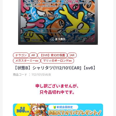
拡大表示
ドラゴン
AR
【SV6】変幻の仮面
}AR
メガスターミーex
マリィのオーロンゲex
【状態B】シャリタツ(112/101)[AR]【sv6】
商品コード ： 112/101/SV6/B
申し訳ございませんが、
只今品切れ中です。