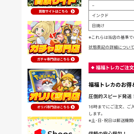
−
インクド
日焼け
※これらは当店の基準で
状態表記の詳細につい
福福トレカご注文
福福トレカのお得
圧倒的スピード発送
16時までにご注文、ご
します。
※土･日･祝日は郵送機
信頼の安心梱包！