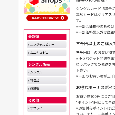
シングルカードほぼ全品
高額カードはクリアスリ
す。
※一部低価格帯のものは
※一部価格帯以外は型紙
最新弾
三千円以上のご購入
ニンジャスピナー
三千円以上のお買い物
ムニキスゼロ
※ゆうパケット発送を希
ゆうパックでの発送を
シングル販売
下さい。
シングル
※一回のお買い物が三千
特価品
お得なボーナスポイ
収録弾
お買い物100円につき
その他
1ポイント1円として全
※通販付与ポイントはご
サプライ
さい。また、一部ポイ