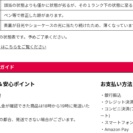
該当の状態よりも僅かに状態が劣るが、その１ランク下の状態に至る
ペン等で修正した跡があります。
表裏が日光やショーケースの光に当たり続けたため、薄くなっていま
の状態表です。予めご了承ください。
てはこちらをご覧ください
ガイド
＆安心ポイント
お支払い方法
！
・銀行振込
・クレジット決
入金が確認できた商品は18時から19時に発送いた
・コンビニ決済(
ート)
関の都合、発送できない場合がございます。
・スマートフォ
・Amazon Pay