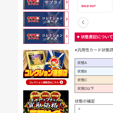
SOLD OUT
SOLD OUT
SOLD OUT
状態表記について
※汎用性カード状態
状態A
状態B
状態C
状態D以下
状態の補足
＋