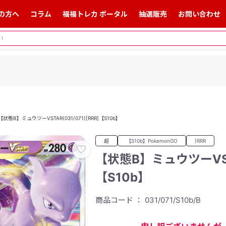
の方へ
コラム
福福トレカ ポータル
抽選販売
お問い合わせ
【状態B】ミュウツーVSTAR(031/071)[RRR]【S10b】
超
【S10b】PokemonGO
}RRR
【状態B】ミュウツーVSTAR
【S10b】
商品コード ： 031/071/S10b/B