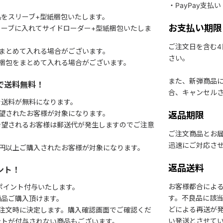
・PayPay支払い
をスリーブ+型紙梱包いたします。
お支払い期限
ーブに入れてサイドローダー+型紙梱包いたしま
ご注文日を含む
まとめて入れる場合がございます。
さい。
梱包をまとめて入れる場合がございます。
また、新弾商品
で送料無料！
合、キャンセル
で送料が無料になります。
望されたお客様が対象になります。
返品期限
希望されるお客様は郵送代が発生しますのでご注意
ご注文商品とお
迅速にご対応さ
円以上ご購入されたお客様が対象になります。
返品送料
ント！
お客様都合によ
1ポイント付与いたします。
す。不良品に該当
商品ご購入頂けます。
どによる再送が
注文時に決定します。購入確認画面でご確認くだ
い発送とさせて
ントが付与されない商品もございます。