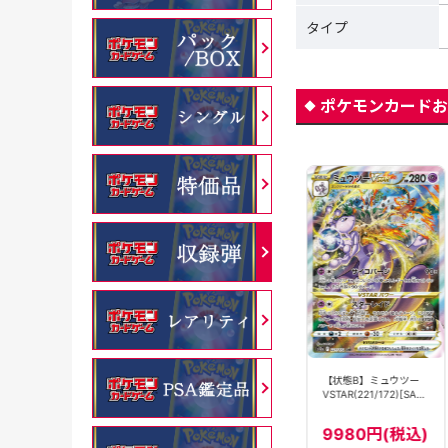
タイプ
ポケモンカードお
ミュウツー
【状態B】ミュウツー
ミュウツー
VSTAR(051/172)[RRR]
VSTAR(221/172)[SAR]
VSTAR(084/071)[HR]
【S12a】
【S12a】
【S10b】
180円(税込)
9980円(税込)
9980円(税込)