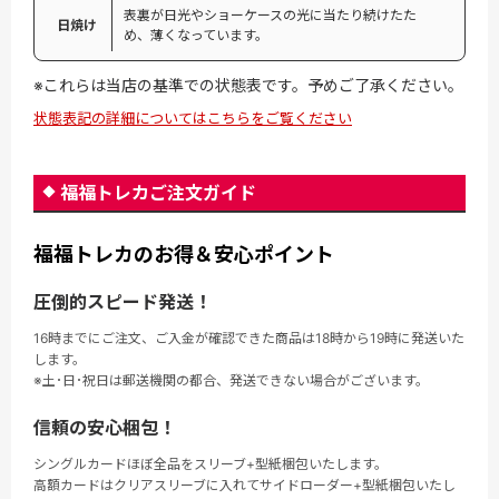
表裏が日光やショーケースの光に当たり続けたた
日焼け
め、薄くなっています。
※これらは当店の基準での状態表です。予めご了承ください。
状態表記の詳細についてはこちらをご覧ください
福福トレカご注文ガイド
福福トレカのお得＆安心ポイント
圧倒的スピード発送！
16時までにご注文、ご入金が確認できた商品は18時から19時に発送いた
します。
※土･日･祝日は郵送機関の都合、発送できない場合がございます。
信頼の安心梱包！
シングルカードほぼ全品をスリーブ+型紙梱包いたします。
高額カードはクリアスリーブに入れてサイドローダー+型紙梱包いたし