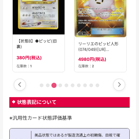
【状態B】●ピッピ(旧
リーリエのピッピ人形
裏)
(074/049)[UR]
【sm11b】
380円(税込)
4980円(税込)
在庫数：
1
在庫数：
2
状態表記について
※汎用性カード状態評価基準
美品状態ではあるが製造流通上の初期傷、目視で確