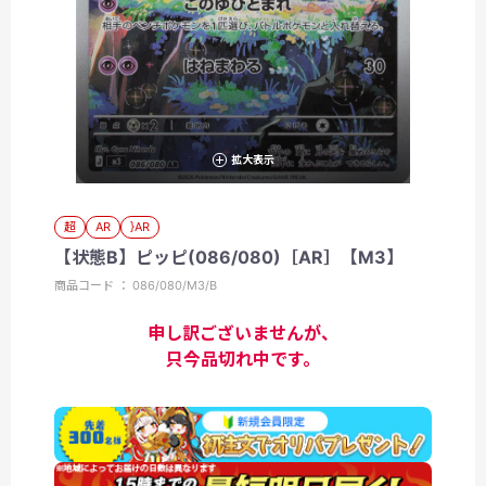
拡大表示
超
AR
}AR
【状態B】ピッピ(086/080)［AR］【M3】
商品コード ： 086/080/M3/B
申し訳ございませんが、
只今品切れ中です。