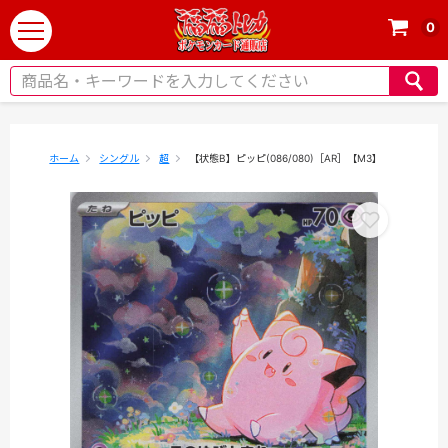
0
t
o
g
g
l
e
ホーム
シングル
超
【状態B】ピッピ(086/080)［AR］【M3】
n
a
v
i
g
a
t
i
o
n