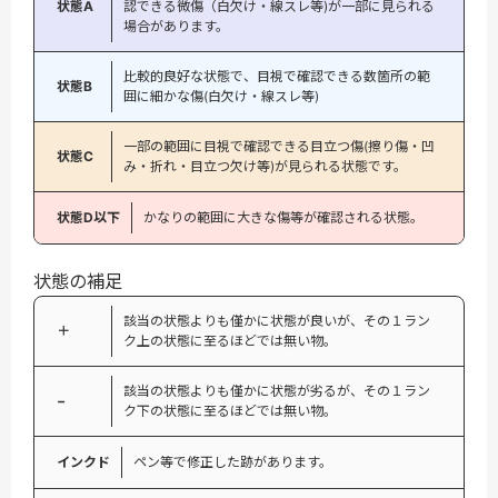
状態A
認できる微傷（白欠け・線スレ等)が一部に見られる
場合があります。
比較的良好な状態で、目視で確認できる数箇所の範
状態B
囲に細かな傷(白欠け・線スレ等)
一部の範囲に目視で確認できる目立つ傷(擦り傷・凹
状態C
み・折れ・目立つ欠け等)が見られる状態です。
状態D以下
かなりの範囲に大きな傷等が確認される状態。
状態の補足
該当の状態よりも僅かに状態が良いが、その１ラン
＋
ク上の状態に至るほどでは無い物。
該当の状態よりも僅かに状態が劣るが、その１ラン
−
ク下の状態に至るほどでは無い物。
インクド
ペン等で修正した跡があります。