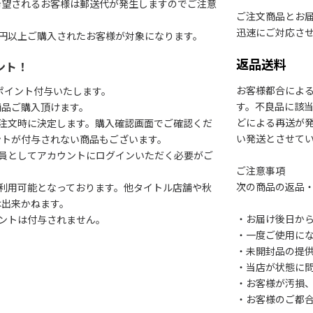
希望されるお客様は郵送代が発生しますのでご注意
ご注文商品とお
迅速にご対応さ
円以上ご購入されたお客様が対象になります。
返品送料
ント！
お客様都合によ
1ポイント付与いたします。
す。不良品に該当
商品ご購入頂けます。
どによる再送が
注文時に決定します。購入確認画面でご確認くだ
い発送とさせて
ントが付与されない商品もございます。
会員としてアカウントにログインいただく必要がご
ご注意事項
次の商品の返品
利用可能となっております。他タイトル店舗や秋
は出来かねます。
・お届け後日から
ントは付与されません。
・一度ご使用に
・未開封品の提
・当店が状態に
・お客様が汚損
・お客様のご都