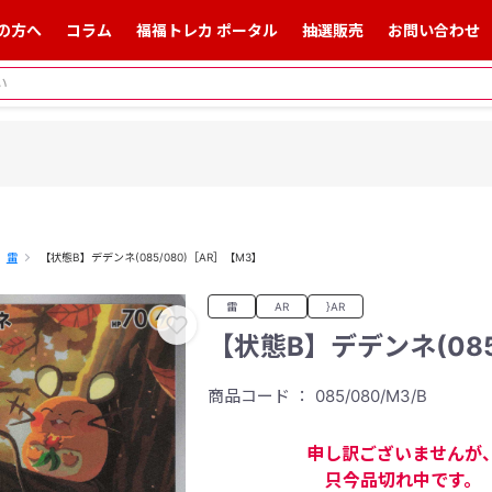
の方へ
コラム
福福トレカ ポータル
抽選販売
お問い合わせ
雷
【状態B】デデンネ(085/080)［AR］【M3】
雷
AR
}AR
【状態B】デデンネ(085
商品コード ： 085/080/M3/B
申し訳ございませんが
只今品切れ中です。