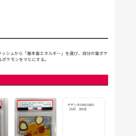
ラッシュから「基本雷エネルギー」を選び、自分の雷ポケ
トルポケモンをマヒにする。
【状態B】デ
(200/184)[CH
【S8b】