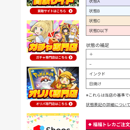
状態A
状態B
状態C
状態D以下
状態の補足
＋
−
インクド
日焼け
※これらは当店の基準で
状態表記の詳細につい
福福トレカご注文