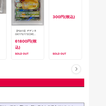
デデンネ(085/080)
780円(
［AR］【M3】
【PSA10】デデンネ
GX(175/173)[SR]
【sm12a】①
300円(税込)
61800円(税
込)
SOLD OUT
SOLD OUT
SOLD OUT