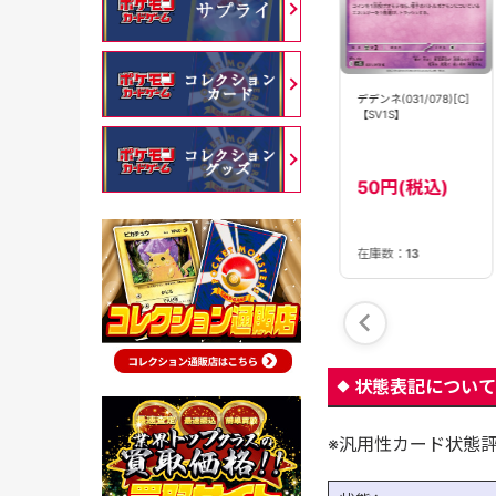
デデンネ(028/080)
デデンネGX(175/173)
デデンネ(031/078)[C]
［C］【M3】
[SA]【sm12a】
【SV1S】
22800円(税
30円(税込)
50円(税込)
込)
在庫数：
53
在庫数：
1
在庫数：
13
状態表記について
※汎用性カード状態