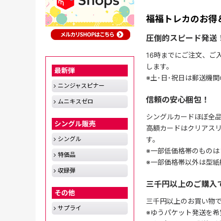
福福トレカのお得
圧倒的スピード発送
16時までにご注文、ご
します。
最新弾
※土･日･祝日は郵送機
ニンジャスピナー
信頼の安心梱包！
ムニキスゼロ
シングルカードほぼ全品
シングル販売
高額カードはクリアスリ
す。
シングル
※一部低価格帯のものは
特価品
※一部価格帯以外は型紙
収録弾
三千円以上のご購入
その他
三千円以上のお買い物
サプライ
※ゆうパケット発送を希