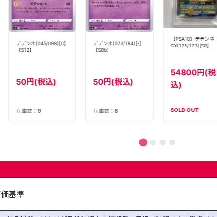
【PSA10】デデンネ
デデンネ(045/098)[C]
デデンネ(073/184)[-]
GX(175/173)[SR]
【S12】
【S8b】
【sm12a】②
54800円(税
50円(税込)
50円(税込)
込)
SOLD OUT
在庫数：
9
在庫数：
8
評価基準