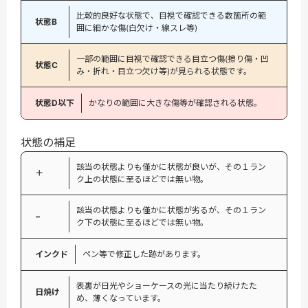
比較的良好な状態で、目視で確認できる数箇所の範
状態B
囲に細かな傷(白欠け・線スレ等)
一部の範囲に目視で確認できる目立つ傷(擦り傷・凹
状態C
み・折れ・目立つ欠け等)が見られる状態です。
状態D以下
かなりの範囲に大きな傷等が確認される状態。
状態の補足
該当の状態よりも僅かに状態が良いが、その１ラン
＋
ク上の状態に至るほどでは無い物。
該当の状態よりも僅かに状態が劣るが、その１ラン
−
ク下の状態に至るほどでは無い物。
インクド
ペン等で修正した跡があります。
表裏が日光やショーケースの光に当たり続けたた
日焼け
め、薄くなっています。