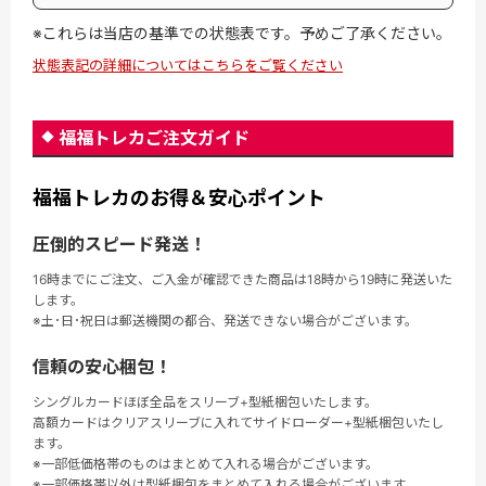
※これらは当店の基準での状態表です。予めご了承ください。
状態表記の詳細についてはこちらをご覧ください
福福トレカご注文ガイド
福福トレカのお得＆安心ポイント
圧倒的スピード発送！
16時までにご注文、ご入金が確認できた商品は18時から19時に発送いた
します。
※土･日･祝日は郵送機関の都合、発送できない場合がございます。
信頼の安心梱包！
シングルカードほぼ全品をスリーブ+型紙梱包いたします。
高額カードはクリアスリーブに入れてサイドローダー+型紙梱包いたし
ます。
※一部低価格帯のものはまとめて入れる場合がございます。
※一部価格帯以外は型紙梱包をまとめて入れる場合がございます。