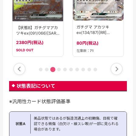
ガチグマ アカツキ
【状態B】ガチグマアカ
ex(134/187)[RR]
ツキex(091/066)[SAR]
【SV8a】
【SV5a】
2380円(税込)
80円(税込)
SOLD OUT
在庫数：
71
状態表記について
※汎用性カード状態評価基準
美品状態ではあるが製造流通上の初期傷、目視で確
状態A
認できる微傷（白欠け・線スレ等)が一部に見られる
場合があります。