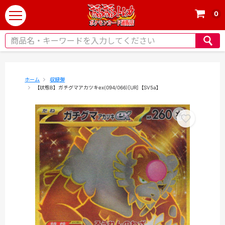
0
t
o
g
g
l
e
ホーム
収録弾
【状態B】ガチグマアカツキex(094/066)[UR]【SV5a】
n
a
v
i
g
a
t
i
o
n