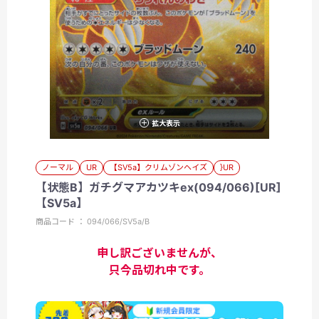
拡大表示
ノーマル
UR
【SV5a】クリムゾンヘイズ
}UR
【状態B】ガチグマアカツキex(094/066)[UR]
【SV5a】
商品コード ： 094/066/SV5a/B
申し訳ございませんが、
只今品切れ中です。