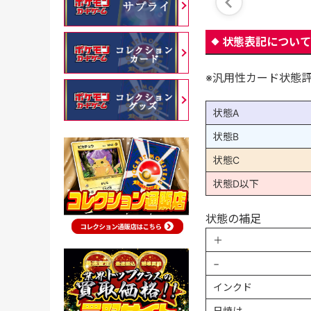
状態表記について
※汎用性カード状態
状態A
状態B
状態C
状態D以下
状態の補足
＋
−
インクド
日焼け