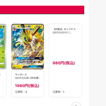
カメックス
GX{010/054}[
【SM9b】
1280円
【状態B】ギャラドス
)
サンダース
GX(015/051)[-]
GX(013/038) [RR仕様]
【smL】
【smI】
980円(税込)
1980円(税込)
在庫数：
1
在庫数：
2
在庫数：
12