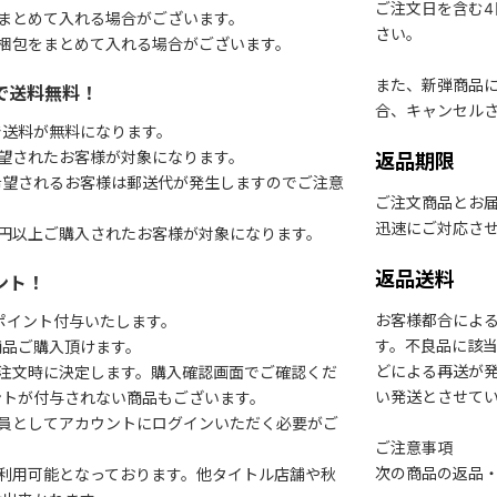
ご注文日を含む
まとめて入れる場合がございます。
さい。
梱包をまとめて入れる場合がございます。
また、新弾商品
で送料無料！
合、キャンセル
で送料が無料になります。
望されたお客様が対象になります。
返品期限
希望されるお客様は郵送代が発生しますのでご注意
ご注文商品とお
迅速にご対応さ
円以上ご購入されたお客様が対象になります。
返品送料
ント！
お客様都合によ
1ポイント付与いたします。
す。不良品に該当
商品ご購入頂けます。
どによる再送が
注文時に決定します。購入確認画面でご確認くだ
い発送とさせて
ントが付与されない商品もございます。
会員としてアカウントにログインいただく必要がご
ご注意事項
次の商品の返品
利用可能となっております。他タイトル店舗や秋