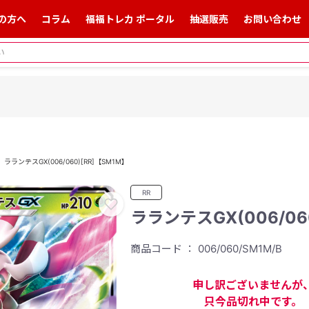
の方へ
コラム
福福トレカ ポータル
抽選販売
お問い合わせ
ラランテスGX(006/060)[RR]【SM1M】
RR
ラランテスGX(006/06
商品コード ： 006/060/SM1M/B
申し訳ございませんが
只今品切れ中です。