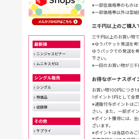
※一部低価格帯のものは
※一部価格帯以外は型紙
三千円以上のご購入
三千円以上のお買い物
※ゆうパケット発送を希
最新弾
ゆうパックでの発送を
ニンジャスピナー
下さい。
ムニキスゼロ
※一回のお買い物が三千
シングル販売
お得なボーナスポイ
シングル
お買い物100円につき
1ポイント1円として全
特価品
※通販付与ポイントはご
収録弾
さい。また、一部ポイ
※ポイント獲得には、
その他
ざいます。
サプライ
※ポイントは当店のみご