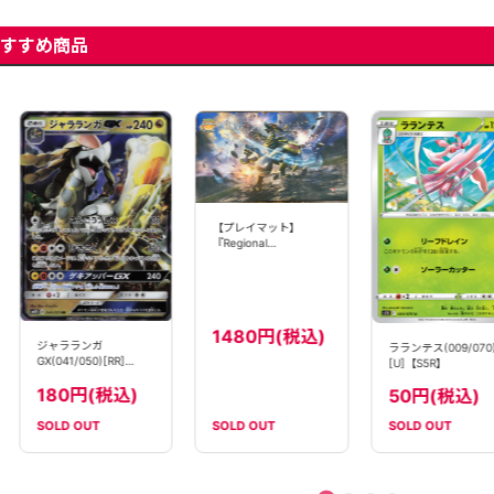
すすめ商品
【プレイマット】
『Regional
Championships ジャラ
ランガ』
1480円(税込)
ジャラランガ
ラランテス(009/070
GX(041/050)[RR]
[U]【S5R】
【SM2K】
180円(税込)
50円(税込)
SOLD OUT
SOLD OUT
SOLD OUT