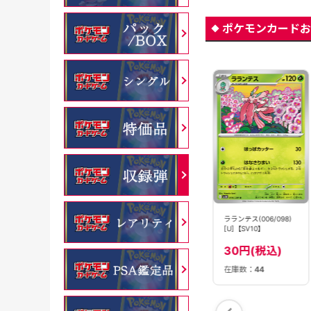
ポケモンカードお
ラランテス(006/098)
ジャラランガ
ラランテス
[U]【SV10】
(052/076)[R]【M6】
ex(004/081)［RR]
【M5】
30円(税込)
50円(税込)
80円(税込)
在庫数：
44
在庫数：
31
在庫数：
57