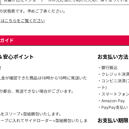
の状態表です。予めご了承ください。
てはこちらをご覧ください
ガイド
＆安心ポイント
お支払い方法
！
・銀行振込
・クレジット決
入金が確認できた商品は18時から19時に発送いた
・コンビニ決済(
ート)
関の都合、発送できない場合がございます。
・スマートフォ
・Amazon Pay
・PayPay支払い
をスリーブ+型紙梱包いたします。
お支払い期限
ーブに入れてサイドローダー+型紙梱包いたしま