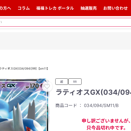
の方へ
コラム
福福トレカ ポータル
抽選販売
お問い合わせ
ラティオスGX(034/094)[RR]【sm11】
超
RR
ラティオスGX(034/094
商品コード ： 034/094/SM11/B
申し訳ございませんが
只今品切れ中です。