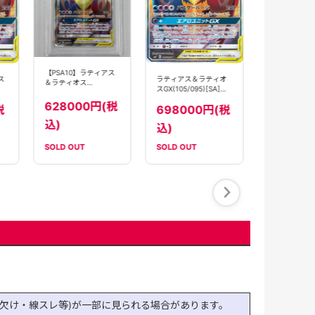
スGX(114/095
【sm9】
13800
【PSA10】ラティアス
ス
ラティアス＆ラティオ
込)
＆ラティオス
スGX(105/095)[SA]
GX(105/095)[SA]
【sm9】
【sm9】
628000円(税
税
698000円(税
込)
込)
SOLD OUT
SOLD OUT
SOLD OUT
欠け・線スレ等)が一部に見られる場合があります。