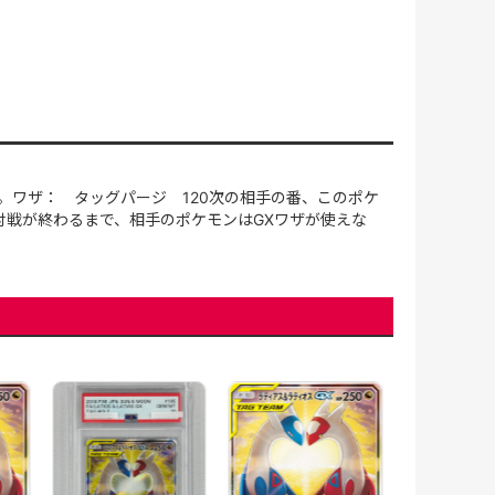
。ワザ： タッグパージ 120次の相手の番、このポケ
の対戦が終わるまで、相手のポケモンはGXワザが使えな
ラティアス＆