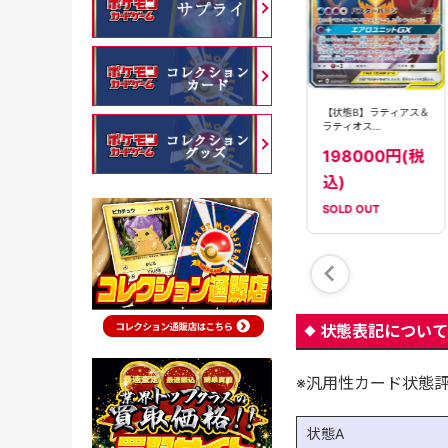
【状態B】ラティオス
【状態B】ラティアス&
【状態B】ラティアス＆
GX(034/094)[RR]
ラティオス
ラティオス
【sm11】
GX(060/095)[RR]
GX(105/095)[SA]
198000円(税
【sm9】
【sm9】
480円(税込)
2780円(税込)
込)
SOLD OUT
SOLD OUT
SOLD OUT
状態表記について
※汎用性カード状態
状態A