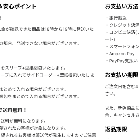
＆安心ポイント
お支払い方法
！
・銀行振込
・クレジット決
入金が確認できた商品は18時から19時に発送いた
・コンビニ決済(
ート)
関の都合、発送できない場合がございます。
・スマートフォ
・Amazon Pay
・PayPay支払い
をスリーブ+型紙梱包いたします。
お支払い期限
ーブに入れてサイドローダー+型紙梱包いたしま
ご注文日を含む
まとめて入れる場合がございます。
さい。
梱包をまとめて入れる場合がございます。
また、新弾商品
で送料無料！
合、キャンセル
で送料が無料になります。
望されたお客様が対象になります。
返品期限
希望されるお客様は郵送代が発生しますのでご注意