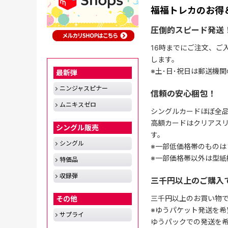
福福トレカのお得
圧倒的スピード発送
16時までにご注文、ご
します。
※土･日･祝日は郵送機
最新弾
ニンジャスピナー
信頼の安心梱包！
ムニキスゼロ
シングルカードほぼ全品
高額カードはクリアスリ
シングル販売
す。
シングル
※一部低価格帯のものは
※一部価格帯以外は型紙
特価品
収録弾
三千円以上のご購入
三千円以上のお買い物
その他
※ゆうパケット発送を希
サプライ
ゆうパックでの発送を