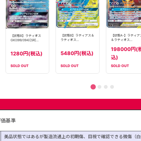
【状態B】ラティアス＆
【状態A-】ラティア
【状態B】ラティオス
ラティオス
＆ラティオス
GX(099/094)[SR]
GX(104/095)[SR]
GX(105/095)[SA]
【SM11】
198000円(
【sm9】
【sm9】
5480円(税込)
1280円(税込)
込)
SOLD OUT
SOLD OUT
SOLD OUT
評価基準
美品状態ではあるが製造流通上の初期傷、目視で確認できる微傷（白