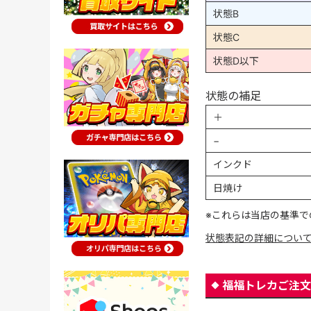
状態B
状態C
状態D以下
状態の補足
＋
−
インクド
日焼け
※これらは当店の基準で
状態表記の詳細につい
福福トレカご注文