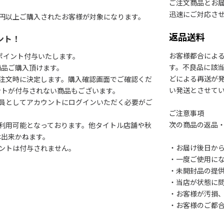
ご注文商品とお
迅速にご対応さ
円以上ご購入されたお客様が対象になります。
返品送料
ント！
お客様都合によ
1ポイント付与いたします。
す。不良品に該当
商品ご購入頂けます。
どによる再送が
注文時に決定します。購入確認画面でご確認くだ
い発送とさせて
ントが付与されない商品もございます。
会員としてアカウントにログインいただく必要がご
ご注意事項
次の商品の返品
利用可能となっております。他タイトル店舗や秋
は出来かねます。
・お届け後日から
ントは付与されません。
・一度ご使用に
・未開封品の提
・当店が状態に
・お客様が汚損
・お客様のご都