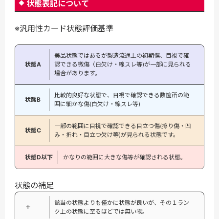
状態表記について
※汎用性カード状態評価基準
美品状態ではあるが製造流通上の初期傷、目視で確
状態A
認できる微傷（白欠け・線スレ等)が一部に見られる
場合があります。
比較的良好な状態で、目視で確認できる数箇所の範
状態B
囲に細かな傷(白欠け・線スレ等)
一部の範囲に目視で確認できる目立つ傷(擦り傷・凹
状態C
み・折れ・目立つ欠け等)が見られる状態です。
状態D以下
かなりの範囲に大きな傷等が確認される状態。
状態の補足
該当の状態よりも僅かに状態が良いが、その１ラン
＋
ク上の状態に至るほどでは無い物。