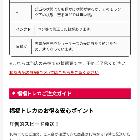
該当の状態よりも僅かに状態が劣るが、その１ラン
−
ク下の状態に至るほどでは無い物。
インクド
ペン等で修正した跡があります。
表裏が日光やショーケースの光に当たり続けたた
日焼け
め、薄くなっています。
※これらは当店の基準での状態表です。予めご了承ください。
状態表記の詳細についてはこちらをご覧ください
福福トレカご注文ガイド
福福トレカのお得＆安心ポイント
圧倒的スピード発送！
16時までにご注文、ご入金が確認できた商品は18時から19時に発送いた