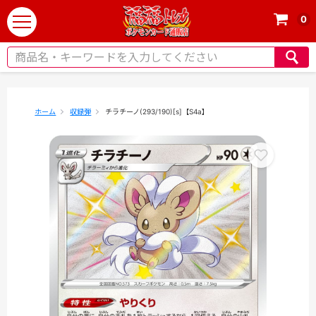
0
t
o
g
g
l
e
ホーム
収録弾
チラチーノ(293/190)[s]【S4a】
n
a
v
i
g
a
t
i
o
n