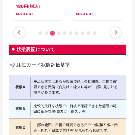
180円(税込)
40円(税込)
SOLD OUT
SOLD OUT
状態表記について
※汎用性カード状態評価基準
美品状態ではあるが製造流通上の初期傷、目視で確
状態A
認できる微傷（白欠け・線スレ等)が一部に見られる
場合があります。
比較的良好な状態で、目視で確認できる数箇所の範
状態B
囲に細かな傷(白欠け・線スレ等)
一部の範囲に目視で確認できる目立つ傷(擦り傷・凹
状態C
み・折れ・目立つ欠け等)が見られる状態です。