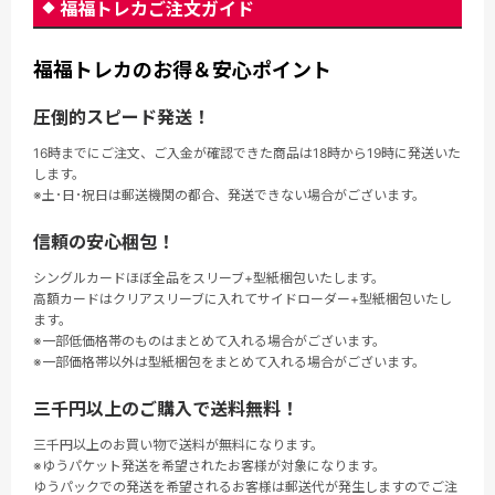
福福トレカご注文ガイド
福福トレカのお得＆安心ポイント
圧倒的スピード発送！
16時までにご注文、ご入金が確認できた商品は18時から19時に発送いた
します。
※土･日･祝日は郵送機関の都合、発送できない場合がございます。
信頼の安心梱包！
シングルカードほぼ全品をスリーブ+型紙梱包いたします。
高額カードはクリアスリーブに入れてサイドローダー+型紙梱包いたし
ます。
※一部低価格帯のものはまとめて入れる場合がございます。
※一部価格帯以外は型紙梱包をまとめて入れる場合がございます。
三千円以上のご購入で送料無料！
三千円以上のお買い物で送料が無料になります。
※ゆうパケット発送を希望されたお客様が対象になります。
ゆうパックでの発送を希望されるお客様は郵送代が発生しますのでご注