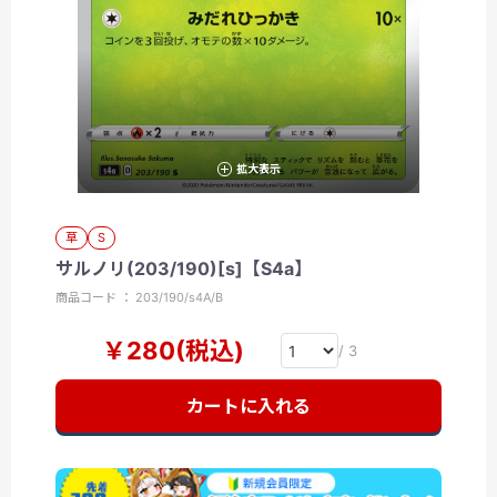
拡大表示
草
S
サルノリ(203/190)[s]【S4a】
商品コード ： 203/190/s4A/B
￥280(税込)
/ 3
カートに入れる