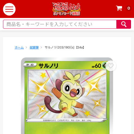
0
t
o
g
g
l
e
ホーム
収録弾
サルノリ(203/190)[s]【S4a】
n
a
v
i
g
a
t
i
o
n