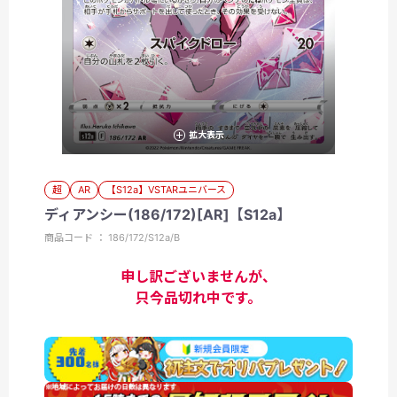
拡大表示
超
AR
【S12a】VSTARユニバース
ディアンシー(186/172)[AR]【S12a】
商品コード ： 186/172/S12a/B
申し訳ございませんが、
只今品切れ中です。