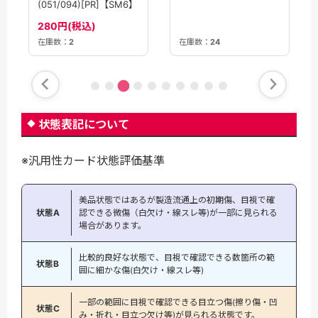
(051/094)[PR]【SM6】
ex(238/193)［SAR］
【M2A】
280円(税込)
2580円(税込)
在庫数：
2
在庫数：
24
状態表記について
※汎用性カード状態評価基準
美品状態ではあるが製造流通上の初期傷、目視で確
状態A
認できる微傷（白欠け・線スレ等)が一部に見られる
場合があります。
比較的良好な状態で、目視で確認できる数箇所の範
状態B
囲に細かな傷(白欠け・線スレ等)
一部の範囲に目視で確認できる目立つ傷(擦り傷・凹
状態C
み・折れ・目立つ欠け等)が見られる状態です。