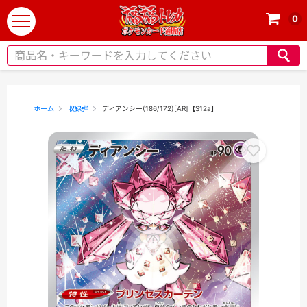
0
t
o
g
g
l
e
ホーム
収録弾
ディアンシー(186/172)[AR]【S12a】
n
a
v
i
g
a
t
i
o
n