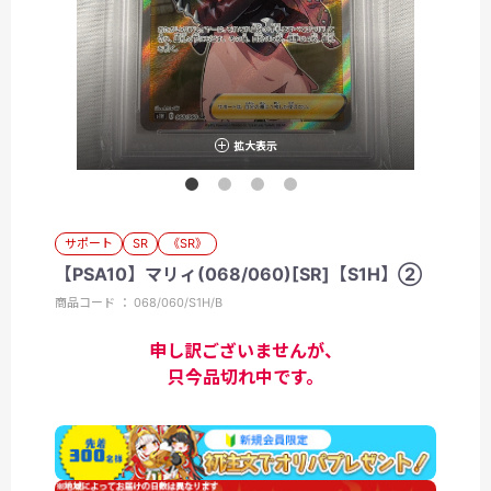
拡大表示
サポート
SR
《SR》
【PSA10】マリィ(068/060)[SR]【S1H】②
商品コード ： 068/060/S1H/B
申し訳ございませんが、
只今品切れ中です。