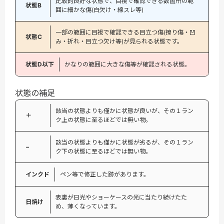
比較的良好な状態で、目視で確認できる数箇所の範
状態B
囲に細かな傷(白欠け・線スレ等)
一部の範囲に目視で確認できる目立つ傷(擦り傷・凹
状態C
み・折れ・目立つ欠け等)が見られる状態です。
状態D以下
かなりの範囲に大きな傷等が確認される状態。
状態の補足
該当の状態よりも僅かに状態が良いが、その１ラン
＋
ク上の状態に至るほどでは無い物。
該当の状態よりも僅かに状態が劣るが、その１ラン
−
ク下の状態に至るほどでは無い物。
インクド
ペン等で修正した跡があります。
表裏が日光やショーケースの光に当たり続けたた
日焼け
め、薄くなっています。