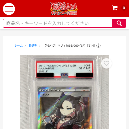
0
t
o
g
g
l
e
ホーム
収録弾
【PSA10】マリィ(068/060)[SR]【S1H】②
n
a
v
i
g
a
t
i
o
n