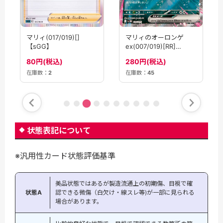
マリィ(017/019)[]
マリィのオーロンゲ
【sGG】
ex(007/019)[RR]
【SVOM】
80円(税込)
280円(税込)
在庫数：
45
在庫数：
2
状態表記について
※汎用性カード状態評価基準
美品状態ではあるが製造流通上の初期傷、目視で確
状態A
認できる微傷（白欠け・線スレ等)が一部に見られる
場合があります。