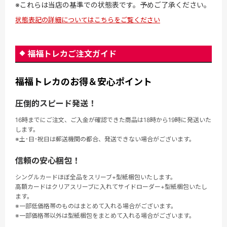
※これらは当店の基準での状態表です。予めご了承ください。
状態表記の詳細についてはこちらをご覧ください
福福トレカご注文ガイド
福福トレカのお得＆安心ポイント
圧倒的スピード発送！
16時までにご注文、ご入金が確認できた商品は18時から19時に発送いた
します。
※土･日･祝日は郵送機関の都合、発送できない場合がございます。
信頼の安心梱包！
シングルカードほぼ全品をスリーブ+型紙梱包いたします。
高額カードはクリアスリーブに入れてサイドローダー+型紙梱包いたし
ます。
※一部低価格帯のものはまとめて入れる場合がございます。
※一部価格帯以外は型紙梱包をまとめて入れる場合がございます。