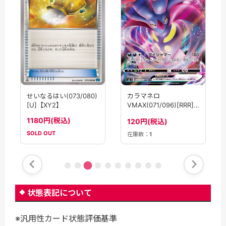
カラマネロ
せいなるはい(073/080)
VMAX(071/096)[RRR]
[U]【XY2】
【s2】
1180円(税込)
120円(税込)
SOLD OUT
在庫数：
1
状態表記について
※汎用性カード状態評価基準