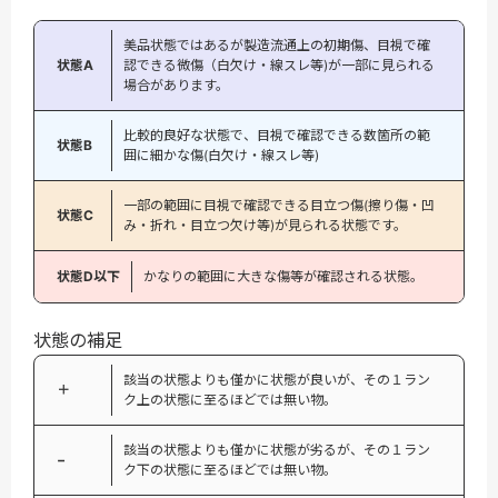
美品状態ではあるが製造流通上の初期傷、目視で確
状態A
認できる微傷（白欠け・線スレ等)が一部に見られる
場合があります。
比較的良好な状態で、目視で確認できる数箇所の範
状態B
囲に細かな傷(白欠け・線スレ等)
一部の範囲に目視で確認できる目立つ傷(擦り傷・凹
状態C
み・折れ・目立つ欠け等)が見られる状態です。
状態D以下
かなりの範囲に大きな傷等が確認される状態。
状態の補足
該当の状態よりも僅かに状態が良いが、その１ラン
＋
ク上の状態に至るほどでは無い物。
該当の状態よりも僅かに状態が劣るが、その１ラン
−
ク下の状態に至るほどでは無い物。