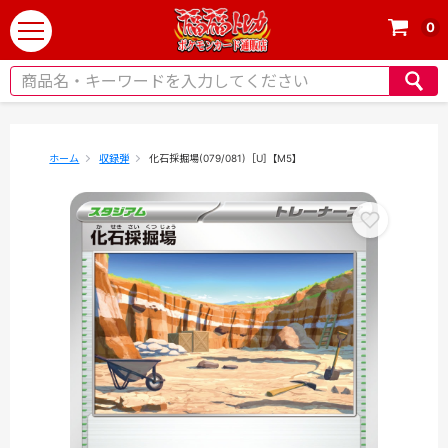
0
t
o
g
g
l
e
ホーム
収録弾
化石採掘場(079/081)［U]【M5】
n
a
v
i
g
a
t
i
o
n