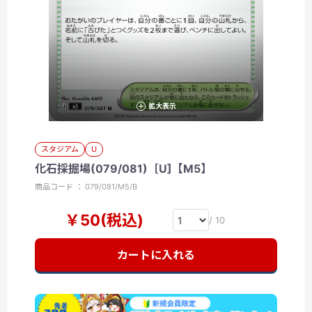
拡大表示
スタジアム
U
化石採掘場(079/081)［U]【M5】
商品コード ： 079/081/M5/B
￥50(税込)
/ 10
カートに入れる