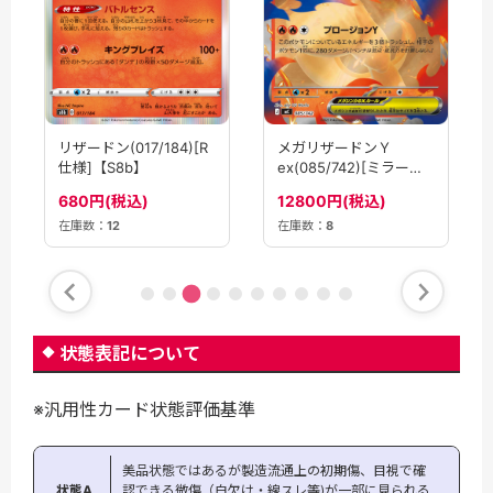
リザードン(017/184)[R
メガリザードンＹ
仕様]【S8b】
ex(085/742)[ミラー仕
様]【MC】
680円(税込)
12800円(税込)
在庫数：
12
在庫数：
8
状態表記について
※汎用性カード状態評価基準
美品状態ではあるが製造流通上の初期傷、目視で確
状態A
認できる微傷（白欠け・線スレ等)が一部に見られる