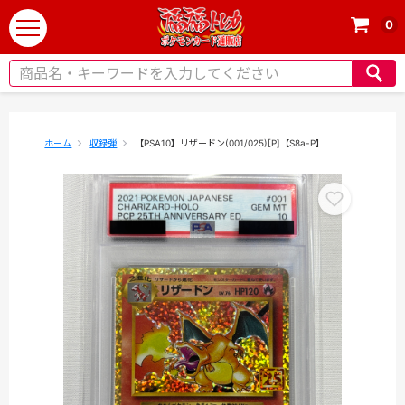
0
t
o
g
g
l
e
ホーム
収録弾
【PSA10】リザードン(001/025)[P]【S8a-P】
n
a
v
i
g
a
t
i
o
n