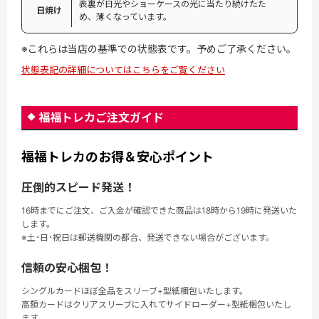
表裏が日光やショーケースの光に当たり続けたた
日焼け
め、薄くなっています。
※これらは当店の基準での状態表です。予めご了承ください。
状態表記の詳細についてはこちらをご覧ください
福福トレカご注文ガイド
福福トレカのお得＆安心ポイント
圧倒的スピード発送！
16時までにご注文、ご入金が確認できた商品は18時から19時に発送いた
します。
※土･日･祝日は郵送機関の都合、発送できない場合がございます。
信頼の安心梱包！
シングルカードほぼ全品をスリーブ+型紙梱包いたします。
高額カードはクリアスリーブに入れてサイドローダー+型紙梱包いたし
ます。