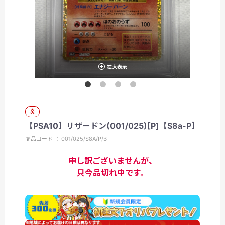
拡大表示
炎
【PSA10】リザードン(001/025)[P]【S8a-P】
商品コード ： 001/025/S8A/P/B
申し訳ございませんが、
只今品切れ中です。