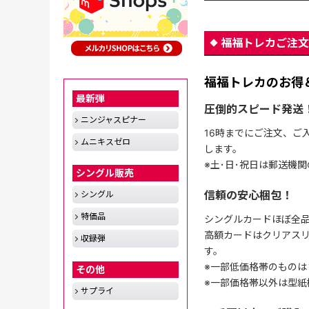
福福トレカご注文
福福トレカのお得
最新弾
圧倒的スピード発送
ニンジャスピナー
16時までにご注文、ご
ムニキスゼロ
します。
※土･日･祝日は郵送機
シングル販売
信頼の安心梱包！
シングル
特価品
シングルカードほぼ全品
高額カードはクリアスリ
収録弾
す。
※一部低価格帯のものは
その他
※一部価格帯以外は型紙
サプライ