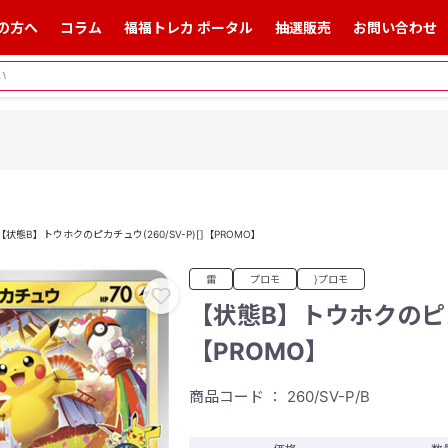
の方へ
コラム
福福トレカ ポータル
抽選販売
お問い合わせ
【状態B】トウホクのピカチュウ(260/SV-P)[]【PROMO】
雷
プロモ
}プロモ
【状態B】トウホクのピカチ
【PROMO】
商品コード ： 260/SV-P/B