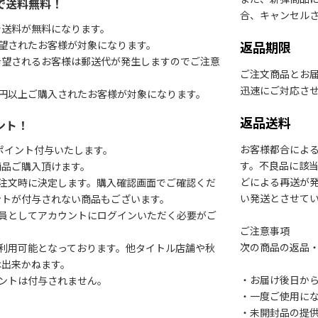
で送料無料！
合、キャンセル
で送料が無料になります。
望されたお客様が対象になります。
返品期限
希望されるお客様は郵送代が発生しますのでご注意
ご注文商品とお
迅速にご対応さ
円以上ご購入されたお客様が対象になります。
返品送料
ント！
お客様都合によ
1ポイント付与いたします。
す。不良品に該当
商品ご購入頂けます。
どによる再送が
注文時に決定します。購入確認画面でご確認くだ
い発送とさせて
ントが付与されない商品もございます。
会員としてアカウントにログインいただく必要がご
ご注意事項
次の商品の返品
利用可能となっております。他タイトル店舗や秋
は出来かねます。
・お届け後日から
ントは付与されません。
・一度ご使用に
・未開封品の提