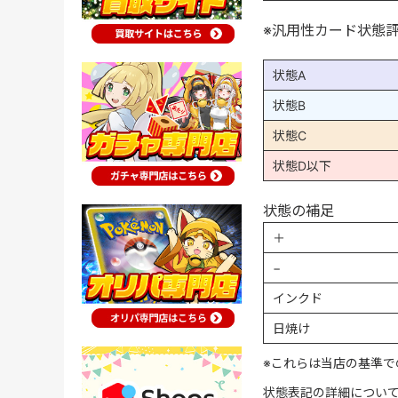
※汎用性カード状態
状態A
状態B
状態C
状態D以下
状態の補足
＋
−
インクド
日焼け
※これらは当店の基準で
状態表記の詳細につい