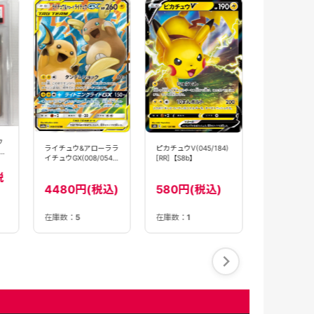
ピカチュウ
VMAX(046/18
【S8b】
ウ
1280円
ライチュウ&アローララ
ピカチュウV(045/184)
イチュウGX(008/054)
[RR]【S8b】
[RR]【sm10a】
税
4480円(税込)
580円(税込)
在庫数：
5
在庫数：
1
在庫数：
1