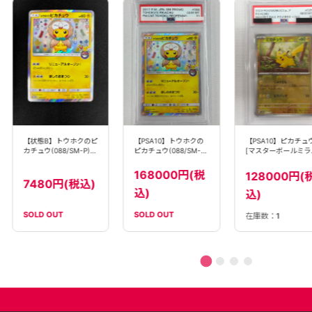
【状態B】トウホクのピ
【PSA10】ピカチュ
【PSA10】トウホクの
カチュウ(088/SM-P)
[マスターボールミラ
ピカチュウ(088/SM-P)
【PROMO】
ー](025/165)[C]
【PROMO】
【SV2a】
168000円(税
128000円(
7480円(税込)
込)
込)
SOLD OUT
SOLD OUT
在庫数：
1