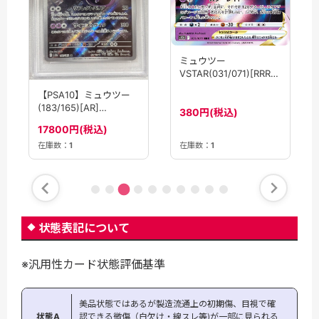
ミュウツー
VSTAR(031/071)[RRR]
【S10b】
【PSA10】ミュウツー
(183/165)[AR]
380円(税込)
【SV2a】
17800円(税込)
在庫数：
1
在庫数：
1
状態表記について
※汎用性カード状態評価基準
美品状態ではあるが製造流通上の初期傷、目視で確
状態A
認できる微傷（白欠け・線スレ等)が一部に見られる