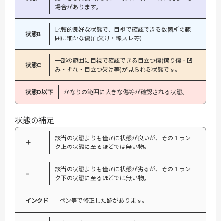
場合があります。
比較的良好な状態で、目視で確認できる数箇所の範
状態B
囲に細かな傷(白欠け・線スレ等)
一部の範囲に目視で確認できる目立つ傷(擦り傷・凹
状態C
み・折れ・目立つ欠け等)が見られる状態です。
状態D以下
かなりの範囲に大きな傷等が確認される状態。
状態の補足
該当の状態よりも僅かに状態が良いが、その１ラン
＋
ク上の状態に至るほどでは無い物。
該当の状態よりも僅かに状態が劣るが、その１ラン
−
ク下の状態に至るほどでは無い物。
インクド
ペン等で修正した跡があります。