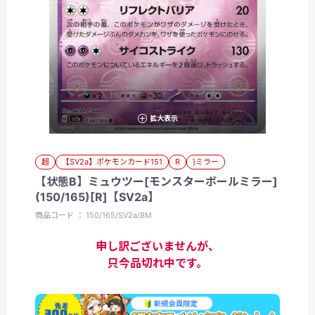
拡大表示
超
【SV2a】ポケモンカード151
R
}ミラー
【状態B】ミュウツー[モンスターボールミラー]
(150/165)[R]【SV2a】
商品コード ： 150/165/SV2a/BM
申し訳ございませんが、
只今品切れ中です。