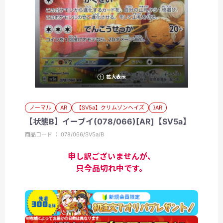
拡大表示
ノーマル
AR
【SV5a】クリムゾンヘイズ
}AR
【状態B】イーブイ(078/066)[AR]【SV5a】
商品コード ： 078/066/SV5a/B
申し訳ございませんが、
只今品切れ中です。