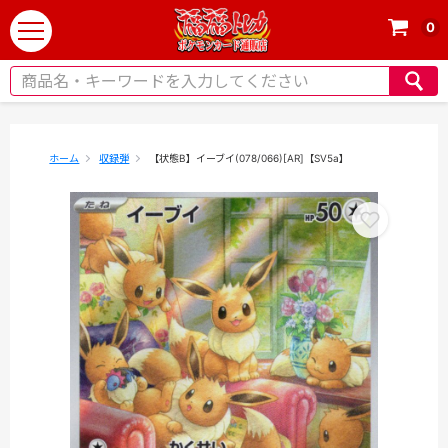
0
t
o
g
g
l
e
ホーム
収録弾
【状態B】イーブイ(078/066)[AR]【SV5a】
n
a
v
i
g
a
t
i
o
n