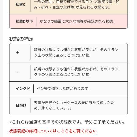
一部の範囲に目視で確認できる目立つ傷(擦り傷・凹
状態C
み・折れ・目立つ欠け等)が見られる状態です。
状態D以下
かなりの範囲に大きな傷等が確認される状態。
状態の補足
該当の状態よりも僅かに状態が良いが、その１ラン
＋
ク上の状態に至るほどでは無い物。
該当の状態よりも僅かに状態が劣るが、その１ラン
−
ク下の状態に至るほどでは無い物。
インクド
ペン等で修正した跡があります。
表裏が日光やショーケースの光に当たり続けたた
日焼け
め、薄くなっています。
※これらは当店の基準での状態表です。予めご了承ください。
状態表記の詳細についてはこちらをご覧ください