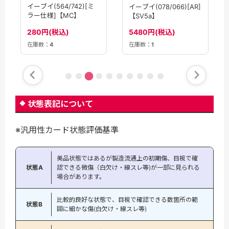
イーブイ(564/742)[ミ
イーブイ(078/066)[AR]
ラー仕様]【MC】
【SV5a】
280円(税込)
5480円(税込)
在庫数：
4
在庫数：
1
状態表記について
※汎用性カード状態評価基準
美品状態ではあるが製造流通上の初期傷、目視で確
状態A
認できる微傷（白欠け・線スレ等)が一部に見られる
場合があります。
比較的良好な状態で、目視で確認できる数箇所の範
状態B
囲に細かな傷(白欠け・線スレ等)