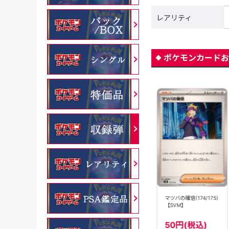
レアリティ
ポケモンカードお
マツバの確信(147/SV-
マツバの確信(174/175)
マツバの確信(069/071)
P)[P]【PROMO】
【SVM】
[U]【sv5K】
50円(税込)
380円(税込)
50円(税込)