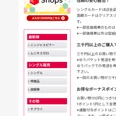
信頼の安心梱包！
シングルカードほぼ全品
高額カードはクリアスリ
す。
※一部低価格帯のものは
※一部価格帯以外は型紙
最新弾
三千円以上のご購入
ニンジャスピナー
ムニキスゼロ
三千円以上のお買い物
※ゆうパケット発送を希
シングル販売
ゆうパックでの発送を
下さい。
シングル
※一回のお買い物が三千
特価品
お得なボーナスポイ
収録弾
お買い物100円につき
その他
1ポイント1円として全
サプライ
※通販付与ポイントはご
さい。また、一部ポイ