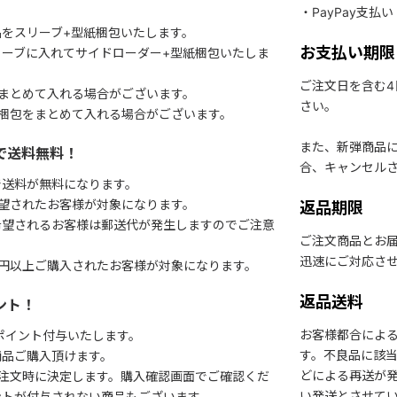
・PayPay支払い
をスリーブ+型紙梱包いたします。
お支払い期限
ーブに入れてサイドローダー+型紙梱包いたしま
ご注文日を含む
まとめて入れる場合がございます。
さい。
梱包をまとめて入れる場合がございます。
また、新弾商品
で送料無料！
合、キャンセル
で送料が無料になります。
望されたお客様が対象になります。
返品期限
希望されるお客様は郵送代が発生しますのでご注意
ご注文商品とお
迅速にご対応さ
円以上ご購入されたお客様が対象になります。
返品送料
ント！
お客様都合によ
1ポイント付与いたします。
す。不良品に該当
商品ご購入頂けます。
どによる再送が
注文時に決定します。購入確認画面でご確認くだ
い発送とさせて
ントが付与されない商品もございます。