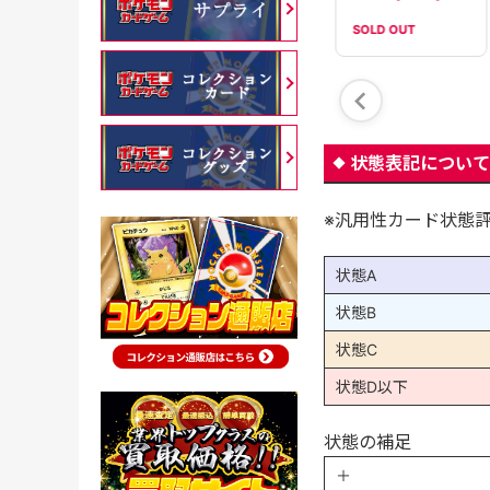
SOLD OUT
在庫数：
40
在庫数：
38
状態表記について
※汎用性カード状態
状態A
状態B
状態C
状態D以下
状態の補足
＋