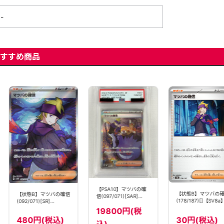
-
すすめ商品
【PSA10】マツバの確
【状態B】マツバの
【状態B】マツバの確信
信(097/071)[SAR]
(178/187)[]【SV8a
(092/071)[SR]
【sv5K】
【sv5K】
19800円(税
30円(税込)
480円(税込)