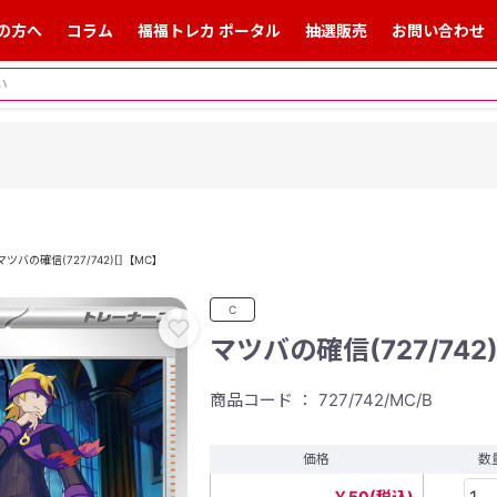
の方へ
コラム
福福トレカ ポータル
抽選販売
お問い合わせ
マツバの確信(727/742)[]【MC】
C
マツバの確信(727/742
商品コード ： 727/742/MC/B
価格
数
￥50(税込)