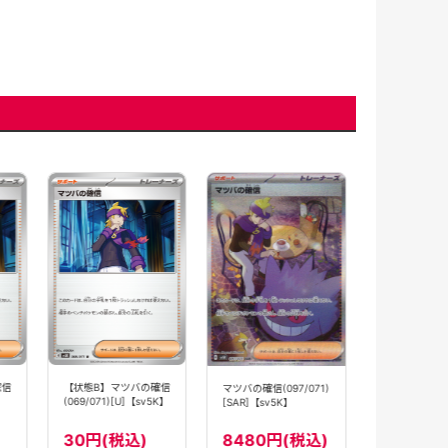
【状態B】マ
(097/071)[SA
【sv5K】
3980円
確信
【状態B】マツバの確信
マツバの確信(097/071)
】
(069/071)[U]【sv5K】
[SAR]【sv5K】
30円(税込)
8480円(税込)