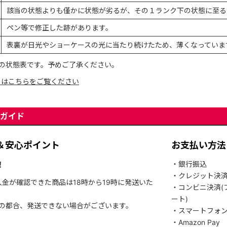
該当の状態よりも僅かに状態が劣るが、その１ランク下の状態に至る
ペン等で修正した跡があります。
表裏が日光やショーケースの光に当たり続けたため、薄くなっていま
の状態表です。予めご了承ください。
てはこちらをご覧ください
ガイド
＆安心ポイント
お支払い方法
！
・銀行振込
・クレジット決
入金が確認できた商品は18時から19時に発送いた
・コンビニ決済(
ート)
関の都合、発送できない場合がございます。
・スマートフォ
・Amazon Pay