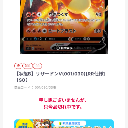
拡大表示
炎
}RR
RR
【状態B】リザードンV(001/030)[RR仕様]
【SO】
商品コード ： 001/030/OS/B
申し訳ございませんが、
只今品切れ中です。