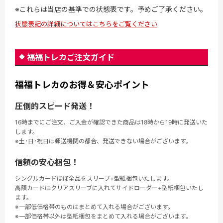
※これらは当店の基準での状態表です。予めご了承ください。
状態表記の詳細についてはこちらをご覧ください
福福トレカご注文ガイド
福福トレカのお得＆安心ポイント
圧倒的スピード発送！
16時までにご注文、ご入金が確認できた商品は18時から19時に発送いた
します。
※土･日･祝日は郵送機関の都合、発送できない場合がございます。
信頼の安心梱包！
シングルカードほぼ全品をスリーブ+型紙梱包いたします。
高額カードはクリアスリーブに入れてサイドローダー+型紙梱包いたし
ます。
※一部低価格帯のものはまとめて入れる場合がございます。
※一部価格帯以外は型紙梱包をまとめて入れる場合がございます。