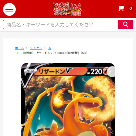
0
t
o
g
g
l
e
ホーム
シングル
炎
【状態B】リザードンV(001/030)[RR仕様]【SO】
n
a
v
i
g
a
t
i
o
n