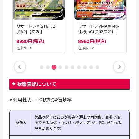
リザードンVMAX(RRR
リザードンV(211/172)
仕様/sC)(002/021)
[SAR]【S12a】
【sC】
8980円(税込)
8980円(税込)
在庫数：
9
在庫数：
2
状態表記について
※汎用性カード状態評価基準
美品状態ではあるが製造流通上の初期傷、目視で確
状態A
認できる微傷（白欠け・線スレ等)が一部に見られる
場合があります。