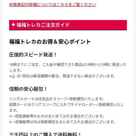
状態表記の詳細についてはこちらをご覧ください
福福トレカご注文ガイド
福福トレカのお得＆安心ポイント
圧倒的スピード発送！
16時までにご注文、ご入金が確認できた商品は18時から19時に発送いた
します。
※土･日･祝日は郵送機関の都合、発送できない場合がございます。
信頼の安心梱包！
シングルカードほぼ全品をスリーブ+型紙梱包いたします。
高額カードはクリアスリーブに入れてサイドローダー+型紙梱包いたし
ます。
※一部低価格帯のものはまとめて入れる場合がございます。
※一部価格帯以外は型紙梱包をまとめて入れる場合がございます。
三千円以上のご購入で送料無料！