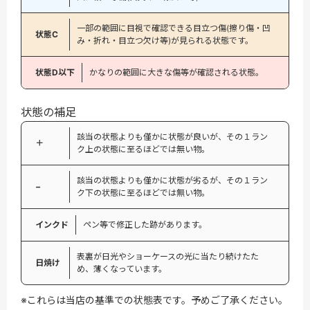
一部の範囲に目視で確認できる目立つ傷(擦り傷・凹
状態C
み・折れ・目立つ欠け等)が見られる状態です。
状態D以下
かなりの範囲に大きな傷等が確認される状態。
状態の補足
該当の状態よりも僅かに状態が良いが、その１ラン
＋
ク上の状態に至るほどでは無い物。
該当の状態よりも僅かに状態が劣るが、その１ラン
−
ク下の状態に至るほどでは無い物。
インクド
ペン等で修正した跡があります。
表裏が日光やショーケースの光に当たり続けたた
日焼け
め、薄くなっています。
※これらは当店の基準での状態表です。予めご了承ください。