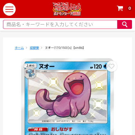
0
t
o
g
g
l
e
ホーム
収録弾
ヌオー(170/150)[s]【sm8b】
n
a
v
i
g
a
t
i
o
n