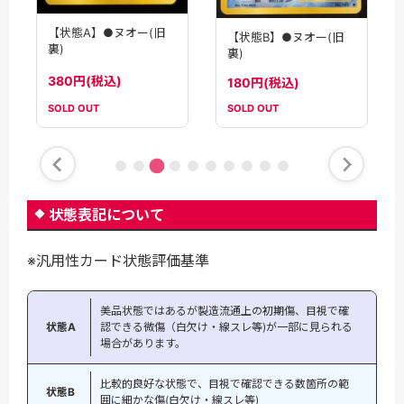
【状態A】●ヌオー(旧
【状態B】●ヌオー(旧
裏)
裏)
380円(税込)
180円(税込)
SOLD OUT
SOLD OUT
状態表記について
※汎用性カード状態評価基準
美品状態ではあるが製造流通上の初期傷、目視で確
状態A
認できる微傷（白欠け・線スレ等)が一部に見られる
場合があります。
比較的良好な状態で、目視で確認できる数箇所の範
状態B
囲に細かな傷(白欠け・線スレ等)