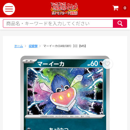
0
t
o
g
g
l
e
ホーム
収録弾
マーイーカ(049/081)［C]【M5】
n
a
v
i
g
a
t
i
o
n