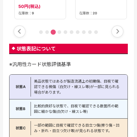
50円(税込)
在庫数：
20
在庫数：
9
状態表記について
※汎用性カード状態評価基準
美品状態ではあるが製造流通上の初期傷、目視で確
状態A
認できる微傷（白欠け・線スレ等)が一部に見られる
場合があります。
比較的良好な状態で、目視で確認できる数箇所の範
状態B
囲に細かな傷(白欠け・線スレ等)
一部の範囲に目視で確認できる目立つ傷(擦り傷・凹
状態C
み・折れ・目立つ欠け等)が見られる状態です。