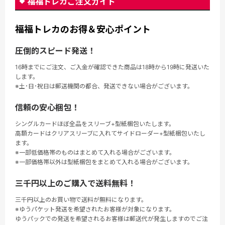
福福トレカご注文ガイド
福福トレカのお得＆安心ポイント
圧倒的スピード発送！
16時までにご注文、ご入金が確認できた商品は18時から19時に発送いた
します。
※土･日･祝日は郵送機関の都合、発送できない場合がございます。
信頼の安心梱包！
シングルカードほぼ全品をスリーブ+型紙梱包いたします。
高額カードはクリアスリーブに入れてサイドローダー+型紙梱包いたし
ます。
※一部低価格帯のものはまとめて入れる場合がございます。
※一部価格帯以外は型紙梱包をまとめて入れる場合がございます。
三千円以上のご購入で送料無料！
三千円以上のお買い物で送料が無料になります。
※ゆうパケット発送を希望されたお客様が対象になります。
ゆうパックでの発送を希望されるお客様は郵送代が発生しますのでご注